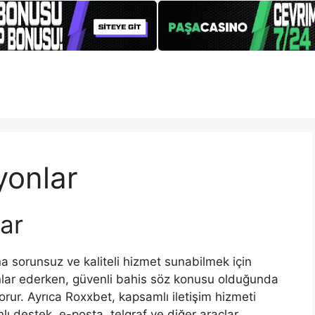
onlar
ar
a sorunsuz ve kaliteli hizmet sunabilmek için
onlar ederken, güvenli bahis söz konusu olduğunda
orur. Ayrıca Roxxbet, kapsamlı iletişim hizmeti
ı destek, e-posta, telgraf ve diğer araçlar