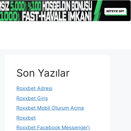
Son Yazılar
Roxxbet Adresi
Roxxbet Giriş
Roxxbet Mobil Oturum Açma
Roxxbet
Roxxbet Facebook Messenger’ı