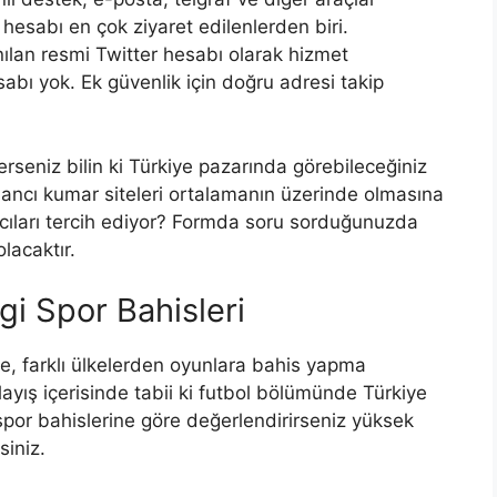
 hesabı en çok ziyaret edilenlerden biri.
nılan resmi Twitter hesabı olarak hizmet
abı yok. Ek güvenlik için doğru adresi takip
erseniz bilin ki Türkiye pazarında görebileceğiniz
bancı kumar siteleri ortalamanın üzerinde olmasına
ıları tercih ediyor? Formda soru sorduğunuzda
lacaktır.
gi Spor Bahisleri
e, farklı ülkelerden oyunlara bahis yapma
layış içerisinde tabii ki futbol bölümünde Türkiye
i spor bahislerine göre değerlendirirseniz yüksek
siniz.