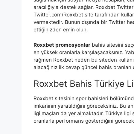
aracılığıyla destek sağlar. Roxxbet Twitter
Twitter.com/Roxxbet site tarafından kulla
vermektedir. Bunun dışında bir Twitter hes
ettiğinizden emin olun.
Roxxbet promosyonlar
bahis sitesini seç
en yüksek oranlarla karşılaşacaksınız. Ya
rağmen Roxxbet neden bu siteden kullanıc
alacağınız ilk cevap güncel bahis oranları o
Roxxbet Bahis Türkiye Li
Roxxbet sitesinin spor bahisleri bölümünd
imkanının yaratıldığını göreceksiniz. Bu an
ligi maçları da yer almaktadır. Türkiye lig
oranlarla performans gösterdiğini görecek