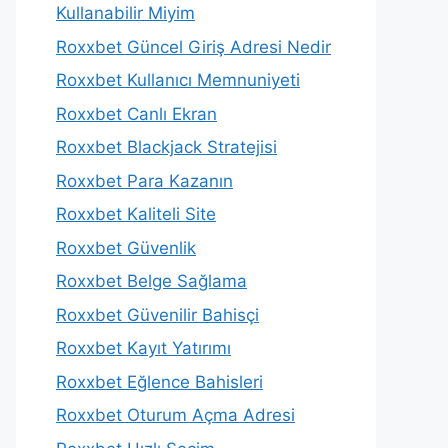
Kullanabilir Miyim
Roxxbet Güncel Giriş Adresi Nedir
Roxxbet Kullanıcı Memnuniyeti
Roxxbet Canlı Ekran
Roxxbet Blackjack Stratejisi
Roxxbet Para Kazanın
Roxxbet Kaliteli Site
Roxxbet Güvenlik
Roxxbet Belge Sağlama
Roxxbet Güvenilir Bahisçi
Roxxbet Kayıt Yatırımı
Roxxbet Eğlence Bahisleri
Roxxbet Oturum Açma Adresi