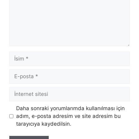
İsim
E-
posta
İnternet
sitesi
Daha sonraki yorumlarımda kullanılması için
adım, e-posta adresim ve site adresim bu
tarayıcıya kaydedilsin.