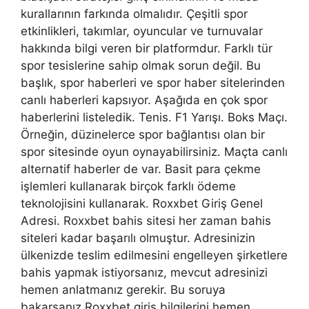
kurallarının farkında olmalıdır. Çeşitli spor
etkinlikleri, takımlar, oyuncular ve turnuvalar
hakkında bilgi veren bir platformdur. Farklı tür
spor tesislerine sahip olmak sorun değil. Bu
başlık, spor haberleri ve spor haber sitelerinden
canlı haberleri kapsıyor. Aşağıda en çok spor
haberlerini listeledik. Tenis. F1 Yarışı. Boks Maçı.
Örneğin, düzinelerce spor bağlantısı olan bir
spor sitesinde oyun oynayabilirsiniz. Maçta canlı
alternatif haberler de var. Basit para çekme
işlemleri kullanarak birçok farklı ödeme
teknolojisini kullanarak. Roxxbet Giriş Genel
Adresi. Roxxbet bahis sitesi her zaman bahis
siteleri kadar başarılı olmuştur. Adresinizin
ülkenizde teslim edilmesini engelleyen şirketlere
bahis yapmak istiyorsanız, mevcut adresinizi
hemen anlatmanız gerekir. Bu soruya
bakarsanız Roxxbet giriş bilgilerini hemen