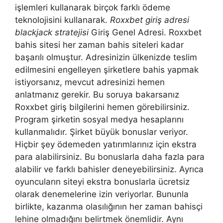
işlemleri kullanarak birçok farklı ödeme
teknolojisini kullanarak.
Roxxbet giriş adresi
blackjack stratejisi
Giriş Genel Adresi. Roxxbet
bahis sitesi her zaman bahis siteleri kadar
başarılı olmuştur. Adresinizin ülkenizde teslim
edilmesini engelleyen şirketlere bahis yapmak
istiyorsanız, mevcut adresinizi hemen
anlatmanız gerekir. Bu soruya bakarsanız
Roxxbet giriş bilgilerini hemen görebilirsiniz.
Program şirketin sosyal medya hesaplarını
kullanmalıdır. Şirket büyük bonuslar veriyor.
Hiçbir şey ödemeden yatırımlarınız için ekstra
para alabilirsiniz. Bu bonuslarla daha fazla para
alabilir ve farklı bahisler deneyebilirsiniz. Ayrıca
oyuncuların siteyi ekstra bonuslarla ücretsiz
olarak denemelerine izin veriyorlar. Bununla
birlikte, kazanma olasılığının her zaman bahisçi
lehine olmadığını belirtmek önemlidir. Aynı