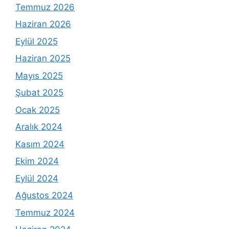
Temmuz 2026
Haziran 2026
Eylül 2025
Haziran 2025
Mayıs 2025
Şubat 2025
Ocak 2025
Aralık 2024
Kasım 2024
Ekim 2024
Eylül 2024
Ağustos 2024
Temmuz 2024