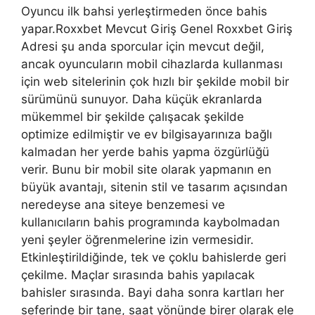
Oyuncu ilk bahsi yerleştirmeden önce bahis
yapar.Roxxbet Mevcut Giriş Genel Roxxbet Giriş
Adresi şu anda sporcular için mevcut değil,
ancak oyuncuların mobil cihazlarda kullanması
için web sitelerinin çok hızlı bir şekilde mobil bir
sürümünü sunuyor. Daha küçük ekranlarda
mükemmel bir şekilde çalışacak şekilde
optimize edilmiştir ve ev bilgisayarınıza bağlı
kalmadan her yerde bahis yapma özgürlüğü
verir. Bunu bir mobil site olarak yapmanın en
büyük avantajı, sitenin stil ve tasarım açısından
neredeyse ana siteye benzemesi ve
kullanıcıların bahis programında kaybolmadan
yeni şeyler öğrenmelerine izin vermesidir.
Etkinleştirildiğinde, tek ve çoklu bahislerde geri
çekilme. Maçlar sırasında bahis yapılacak
bahisler sırasında. Bayi daha sonra kartları her
seferinde bir tane, saat yönünde birer olarak ele