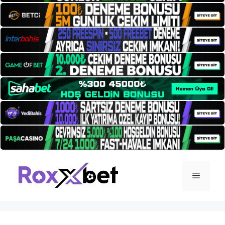
İçeriğe
atla
Menü