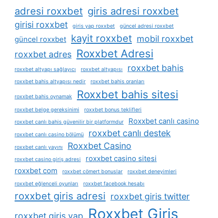
adresi roxxbet
giris adresi roxxbet
girisi roxxbet
giris yap roxxbet
güncel adresi roxxbet
kayit roxxbet
mobil roxxbet
güncel roxxbet
Roxxbet Adresi
roxxbet adres
roxxbet bahis
roxxbet altyapı sağlayıcı
roxxbet altyapısı
roxxbet bahis altyapısı nedir
roxxbet bahis oranları
Roxxbet bahis sitesi
roxxbet bahis oynamak
roxxbet belge gereksinimi
roxxbet bonus teklifleri
Roxxbet canlı casino
roxxbet canlı bahis güvenilir bir platformdur
roxxbet canlı destek
roxxbet canlı casino bölümü
Roxxbet Casino
roxxbet canlı yayını
roxxbet casino sitesi
roxxbet casino giriş adresi
roxxbet com
roxxbet cömert bonuslar
roxxbet deneyimleri
roxxbet eğlenceli oyunları
roxxbet facebook hesabı
roxxbet giris adresi
roxxbet giris twitter
Roxxbet Giriş
roxxbet giris yap