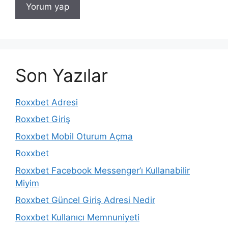
Son Yazılar
Roxxbet Adresi
Roxxbet Giriş
Roxxbet Mobil Oturum Açma
Roxxbet
Roxxbet Facebook Messenger’ı Kullanabilir
Miyim
Roxxbet Güncel Giriş Adresi Nedir
Roxxbet Kullanıcı Memnuniyeti