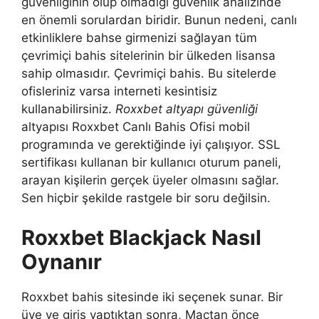
güvenliğinin olup olmadığı güvenlik analizinde
en önemli sorulardan biridir. Bunun nedeni, canlı
etkinliklere bahse girmenizi sağlayan tüm
çevrimiçi bahis sitelerinin bir ülkeden lisansa
sahip olmasıdır. Çevrimiçi bahis. Bu sitelerde
ofisleriniz varsa interneti kesintisiz
kullanabilirsiniz.
Roxxbet altyapı güvenliği
altyapısı Roxxbet Canlı Bahis Ofisi mobil
programında ve gerektiğinde iyi çalışıyor. SSL
sertifikası kullanan bir kullanıcı oturum paneli,
arayan kişilerin gerçek üyeler olmasını sağlar.
Sen hiçbir şekilde rastgele bir soru değilsin.
Roxxbet Blackjack Nasıl
Oynanır
Roxxbet bahis sitesinde iki seçenek sunar. Bir
üye ve giriş yaptıktan sonra, Maçtan önce