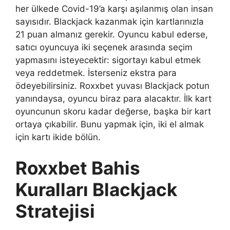
her ülkede Covid-19’a karşı aşılanmış olan insan
sayısıdır. Blackjack kazanmak için kartlarınızla
21 puan almanız gerekir. Oyuncu kabul ederse,
satıcı oyuncuya iki seçenek arasında seçim
yapmasını isteyecektir: sigortayı kabul etmek
veya reddetmek. İsterseniz ekstra para
ödeyebilirsiniz. Roxxbet yuvası Blackjack potun
yanındaysa, oyuncu biraz para alacaktır. İlk kart
oyuncunun skoru kadar değerse, başka bir kart
ortaya çıkabilir. Bunu yapmak için, iki el almak
için kartı ikide bölün.
Roxxbet Bahis
Kuralları Blackjack
Stratejisi