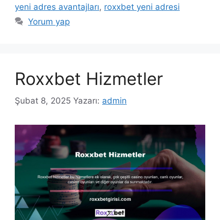
yeni adres avantajları
,
roxxbet yeni adresi
Yorum yap
Roxxbet Hizmetler
Şubat 8, 2025
Yazarı:
admin