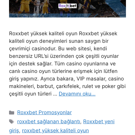
Roxxbet yüksek kaliteli oyun Roxxbet yüksek
kaliteli oyun deneyimleri sunan saygın bir
çevrimiçi casinodur. Bu web sitesi, kendi
benzersiz URL’si üzerinden çok çeşitli oyunlar
için destek sağlar. Tüm casino oyunlarına ve
canlı casino oyun türlerine erişmek için lütfen
giriş yapınız. Ayrıca bakara, VIP masalar, casino
makineleri, barbut, çarkıfelek, rulet ve poker gibi
çeşitli oyun türleri …
Devamını oku…
Kategoriler
Roxxbet Promosyonlar
Etiketler
roxxbet sağlanan bağlantı
,
Roxxbet yeni
giriş
,
roxxbet yüksek kaliteli oyun