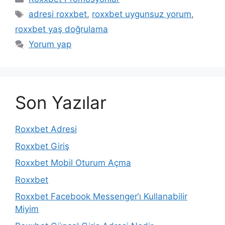
Etiketler
adresi roxxbet
,
roxxbet uygunsuz yorum
,
roxxbet yaş doğrulama
Yorum yap
Son Yazılar
Roxxbet Adresi
Roxxbet Giriş
Roxxbet Mobil Oturum Açma
Roxxbet
Roxxbet Facebook Messenger’ı Kullanabilir
Miyim