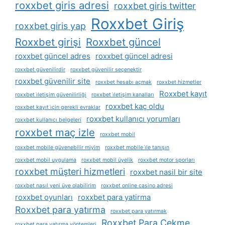
roxxbet giris adresi
roxxbet giris twitter
Roxxbet Giriş
roxxbet giris yap
Roxxbet girişi
Roxxbet güncel
roxxbet güncel adres
roxxbet güncel adresi
roxxbet güvenilirdir
roxxbet güvenilir seçenektir
roxxbet güvenilir site
roxxbet hesabı açmak
roxxbet hizmetler
Roxxbet kayıt
roxxbet i̇letişim güvenilirliği
roxxbet i̇letişim kanalları
roxxbet kaç oldu
roxxbet kayıt i̇çin gerekli evraklar
roxxbet kullanıcı yorumları
roxxbet kullanıcı belgeleri
roxxbet maç izle
roxxbet mobil
roxxbet mobile güvenebilir miyim
roxxbet mobile i̇le tanışın
roxxbet mobil uygulama
roxxbet mobil üyelik
roxxbet motor sporları
roxxbet müşteri hizmetleri
roxxbet nasil bir site
roxxbet nasıl yeni üye olabilirim
roxxbet online casino adresi
roxxbet oyunları
roxxbet para yatirma
Roxxbet para yatırma
roxxbet para yatırmak
Roxxbet Para Çekme
roxxbet para yatırma yöntemleri