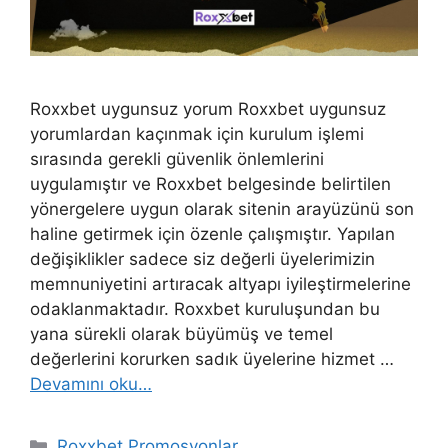
Roxxbet uygunsuz yorum Roxxbet uygunsuz
yorumlardan kaçınmak için kurulum işlemi
sırasında gerekli güvenlik önlemlerini
uygulamıştır ve Roxxbet belgesinde belirtilen
yönergelere uygun olarak sitenin arayüzünü son
haline getirmek için özenle çalışmıştır. Yapılan
değişiklikler sadece siz değerli üyelerimizin
memnuniyetini artıracak altyapı iyileştirmelerine
odaklanmaktadır. Roxxbet kuruluşundan bu
yana sürekli olarak büyümüş ve temel
değerlerini korurken sadık üyelerine hizmet …
Devamını oku…
Kategoriler
Roxxbet Promosyonlar