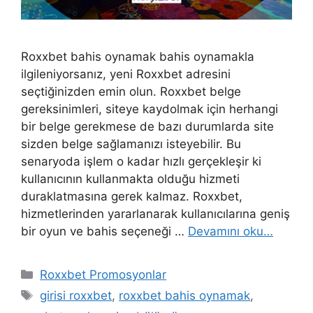
Roxxbet bahis oynamak bahis oynamakla
ilgileniyorsanız, yeni Roxxbet adresini
seçtiğinizden emin olun. Roxxbet belge
gereksinimleri, siteye kaydolmak için herhangi
bir belge gerekmese de bazı durumlarda site
sizden belge sağlamanızı isteyebilir. Bu
senaryoda işlem o kadar hızlı gerçekleşir ki
kullanıcının kullanmakta olduğu hizmeti
duraklatmasına gerek kalmaz. Roxxbet,
hizmetlerinden yararlanarak kullanıcılarına geniş
bir oyun ve bahis seçeneği …
Devamını oku…
Kategoriler
Roxxbet Promosyonlar
Etiketler
girisi roxxbet
,
roxxbet bahis oynamak
,