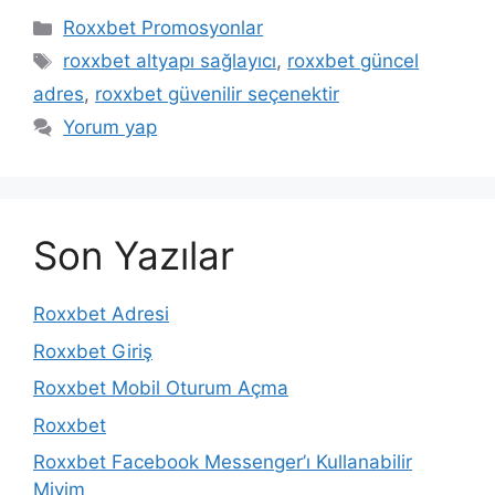
Kategoriler
Roxxbet Promosyonlar
Etiketler
roxxbet altyapı sağlayıcı
,
roxxbet güncel
adres
,
roxxbet güvenilir seçenektir
Yorum yap
Son Yazılar
Roxxbet Adresi
Roxxbet Giriş
Roxxbet Mobil Oturum Açma
Roxxbet
Roxxbet Facebook Messenger’ı Kullanabilir
Miyim