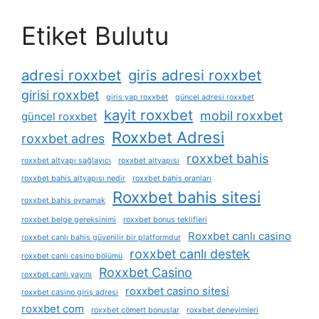
Etiket Bulutu
adresi roxxbet
giris adresi roxxbet
girisi roxxbet
giris yap roxxbet
güncel adresi roxxbet
kayit roxxbet
mobil roxxbet
güncel roxxbet
Roxxbet Adresi
roxxbet adres
roxxbet bahis
roxxbet altyapı sağlayıcı
roxxbet altyapısı
roxxbet bahis altyapısı nedir
roxxbet bahis oranları
Roxxbet bahis sitesi
roxxbet bahis oynamak
roxxbet belge gereksinimi
roxxbet bonus teklifleri
Roxxbet canlı casino
roxxbet canlı bahis güvenilir bir platformdur
roxxbet canlı destek
roxxbet canlı casino bölümü
Roxxbet Casino
roxxbet canlı yayını
roxxbet casino sitesi
roxxbet casino giriş adresi
roxxbet com
roxxbet cömert bonuslar
roxxbet deneyimleri