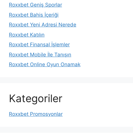
Roxxbet Geniş Sporlar
Roxxbet Bahis İçeriği
Roxxbet Yeni Adresi Nerede
Roxxbet Katılın
Roxxbet Finansal İşlemler
Roxxbet Mobile İle Tanışın
Roxxbet Online Oyun Onamak
Kategoriler
Roxxbet Promosyonlar