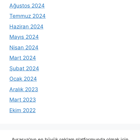
Ağustos 2024
Temmuz 2024
Haziran 2024
Mayıs 2024
Nisan 2024
Mart 2024
Şubat 2024
Ocak 2024
Aralık 2023
Mart 2023
Ekim 2022
Avrasya'nın en büyük reklam platformunda olmak için