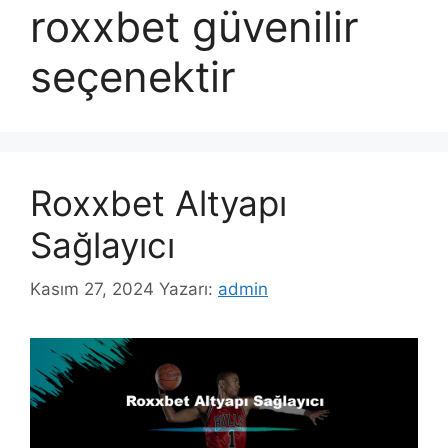
roxxbet güvenilir
seçenektir
Roxxbet Altyapı
Sağlayıcı
Kasım 27, 2024
Yazarı:
admin