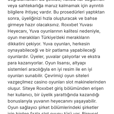
veya sahtekarlığa maruz kalmamak için ayrıntılı
bilgilere ihtiyaç vardır. Bu prosedürleri yaptıktan
sonra, üyeliğinizi hızla oluşturacak ve bahse
girmeye hazır olacaksınız. Roxxbet Yuvası
Heyecanı, Yuva oyunlarının kalitesi nedeniyle,
oyun meraklıları Türkiye’deki meraklıların
dikkatini çekiyor. Yuva oyunları, herkesin
oynayabileceği ve bir patlama yapabileceği
oyunlardır. Üyeler, yuvalar çalıyorlar ve ekstra
para kazanıyorlar. Oyun lisansı, altyapı
sistemleri aracılığıyla en iyi resim ile en iyi
oyunları sunabilir. Çevrimiçi oyun siteleri
vazgeçilmez casino oyunları slot makinelerinden
oluşur. Siteye Roxxbet giriş bölümünden erişen
her kullanıcı, bir üyelik yarattığında kazandığı
bonuslarıyla yuvanın heyecanını yaşayabilir.
Oyun sağlayıcı şirket bölümlerindeki şirketler
için birden fazla slot oyunu türü var. Bireysel