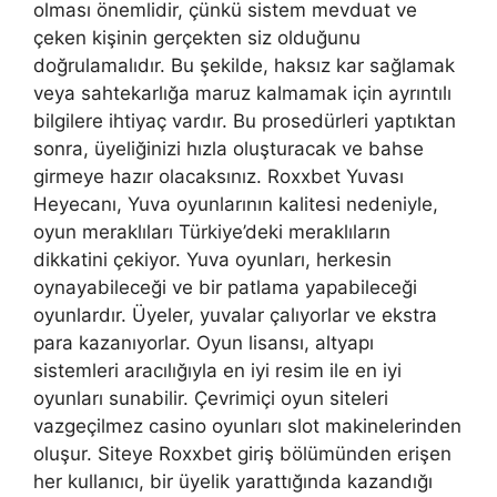
olması önemlidir, çünkü sistem mevduat ve
çeken kişinin gerçekten siz olduğunu
doğrulamalıdır. Bu şekilde, haksız kar sağlamak
veya sahtekarlığa maruz kalmamak için ayrıntılı
bilgilere ihtiyaç vardır. Bu prosedürleri yaptıktan
sonra, üyeliğinizi hızla oluşturacak ve bahse
girmeye hazır olacaksınız. Roxxbet Yuvası
Heyecanı, Yuva oyunlarının kalitesi nedeniyle,
oyun meraklıları Türkiye’deki meraklıların
dikkatini çekiyor. Yuva oyunları, herkesin
oynayabileceği ve bir patlama yapabileceği
oyunlardır. Üyeler, yuvalar çalıyorlar ve ekstra
para kazanıyorlar. Oyun lisansı, altyapı
sistemleri aracılığıyla en iyi resim ile en iyi
oyunları sunabilir. Çevrimiçi oyun siteleri
vazgeçilmez casino oyunları slot makinelerinden
oluşur. Siteye Roxxbet giriş bölümünden erişen
her kullanıcı, bir üyelik yarattığında kazandığı