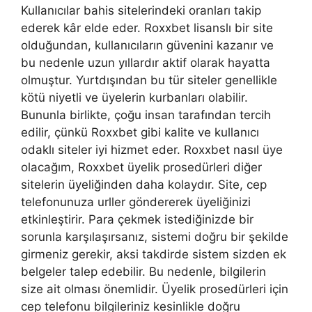
Kullanıcılar bahis sitelerindeki oranları takip
ederek kâr elde eder. Roxxbet lisanslı bir site
olduğundan, kullanıcıların güvenini kazanır ve
bu nedenle uzun yıllardır aktif olarak hayatta
olmuştur. Yurtdışından bu tür siteler genellikle
kötü niyetli ve üyelerin kurbanları olabilir.
Bununla birlikte, çoğu insan tarafından tercih
edilir, çünkü Roxxbet gibi kalite ve kullanıcı
odaklı siteler iyi hizmet eder. Roxxbet nasıl üye
olacağım, Roxxbet üyelik prosedürleri diğer
sitelerin üyeliğinden daha kolaydır. Site, cep
telefonunuza urller göndererek üyeliğinizi
etkinleştirir. Para çekmek istediğinizde bir
sorunla karşılaşırsanız, sistemi doğru bir şekilde
girmeniz gerekir, aksi takdirde sistem sizden ek
belgeler talep edebilir. Bu nedenle, bilgilerin
size ait olması önemlidir. Üyelik prosedürleri için
cep telefonu bilgileriniz kesinlikle doğru