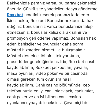
Bakiyenizde paranız varsa, bu parayı çekmenizi
öneririz. Çünkü site yöneticileri dosya gönderme
Roxxbet
ücretini keserek paranızı iade eder.
İkinci nokta, Roxxbet Bonuslar noktasında hak
ettiğiniz bonuslarınız varsa bonuslarınızı talep
etmezseniz, bonuslar kalıcı olarak silinir ve
promosyon geri ödeme yapılmaz. Bonusları hak
eden bahisçiler ve oyuncular daha sonra
müşteri hizmetleri hizmeti ile buluşmalıdır.
Müşteri destek ekibi bir istek yaratırsa,
prosedürler gerektiğinde hızlıdır, Roxxbet nasıl
kaydolabilirim, Roxxbet jackpotları, yuvalar,
masa oyunları, video poker ve bir casinoda
olması gereken tüm oyunlara nasıl
kaydolabilirim. Canlı casino bölümünde, cep
telefonunuzla en iyi canlı blackjack, canlı rulet,
canlı poker ve en iyi bilinen canlı casino
oyunlarını oynayabileceksiniz. Çevrimiçi bir