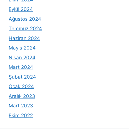
Eylül 2024
Ağustos 2024
Temmuz 2024
Haziran 2024
Mayıs 2024
Nisan 2024
Mart 2024
Şubat 2024
Ocak 2024
Aralık 2023
Mart 2023
Ekim 2022