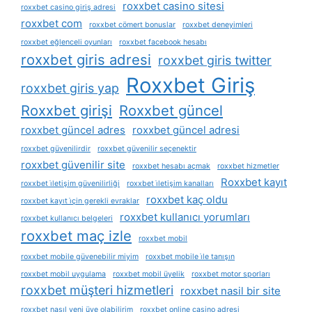
roxxbet casino sitesi
roxxbet casino giriş adresi
roxxbet com
roxxbet cömert bonuslar
roxxbet deneyimleri
roxxbet eğlenceli oyunları
roxxbet facebook hesabı
roxxbet giris adresi
roxxbet giris twitter
Roxxbet Giriş
roxxbet giris yap
Roxxbet girişi
Roxxbet güncel
roxxbet güncel adres
roxxbet güncel adresi
roxxbet güvenilirdir
roxxbet güvenilir seçenektir
roxxbet güvenilir site
roxxbet hesabı açmak
roxxbet hizmetler
Roxxbet kayıt
roxxbet i̇letişim güvenilirliği
roxxbet i̇letişim kanalları
roxxbet kaç oldu
roxxbet kayıt i̇çin gerekli evraklar
roxxbet kullanıcı yorumları
roxxbet kullanıcı belgeleri
roxxbet maç izle
roxxbet mobil
roxxbet mobile güvenebilir miyim
roxxbet mobile i̇le tanışın
roxxbet mobil uygulama
roxxbet mobil üyelik
roxxbet motor sporları
roxxbet müşteri hizmetleri
roxxbet nasil bir site
roxxbet nasıl yeni üye olabilirim
roxxbet online casino adresi