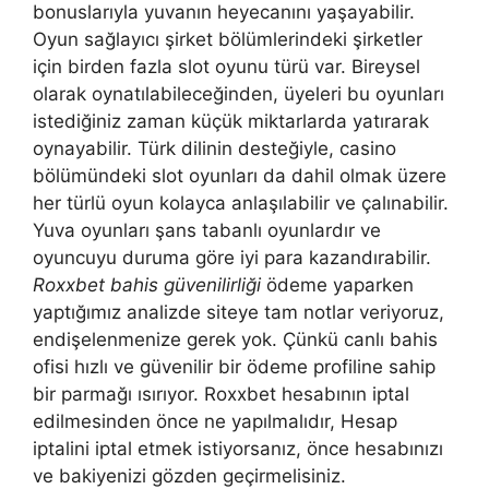
bonuslarıyla yuvanın heyecanını yaşayabilir.
Oyun sağlayıcı şirket bölümlerindeki şirketler
için birden fazla slot oyunu türü var. Bireysel
olarak oynatılabileceğinden, üyeleri bu oyunları
istediğiniz zaman küçük miktarlarda yatırarak
oynayabilir. Türk dilinin desteğiyle, casino
bölümündeki slot oyunları da dahil olmak üzere
her türlü oyun kolayca anlaşılabilir ve çalınabilir.
Yuva oyunları şans tabanlı oyunlardır ve
oyuncuyu duruma göre iyi para kazandırabilir.
Roxxbet bahis güvenilirliği
ödeme yaparken
yaptığımız analizde siteye tam notlar veriyoruz,
endişelenmenize gerek yok. Çünkü canlı bahis
ofisi hızlı ve güvenilir bir ödeme profiline sahip
bir parmağı ısırıyor. Roxxbet hesabının iptal
edilmesinden önce ne yapılmalıdır, Hesap
iptalini iptal etmek istiyorsanız, önce hesabınızı
ve bakiyenizi gözden geçirmelisiniz.