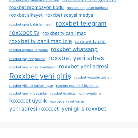
roxxbet para yatırma yöntemleri
roxxbet promosyon kodu
roxxbet sağlanan bağlantı
roxxbet sikayet
roxxbet sosyal medya
roxxbet telegram
roxxbet spor bahisleri nedir
roxxbet tv
roxxbet tv canli maç
roxxbet tv canli maç izle
roxxbet tv izle
roxxbet whatsapp
roxxbet uygunsuz yorum
roxxbet yeni adres
roxxbet yaş doğrulama
roxxbet yeni adresi
roxxbet yeni adres avantajları
Roxxbet yeni giriş
roxxbet youtube göz atın
roxxbet yüksek kaliteli oyun
roxxbet çevrimiçi hizmetler
roxxbet önemli başarılar
roxxbet ücretsiz mobil uygulama
Roxxbet üyelik
roxxbet şikayet var mı
yeni adresi roxxbet
yeni giris roxxbet