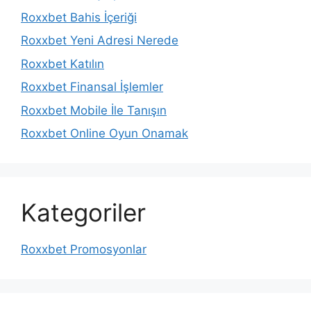
Roxxbet Bahis İçeriği
Roxxbet Yeni Adresi Nerede
Roxxbet Katılın
Roxxbet Finansal İşlemler
Roxxbet Mobile İle Tanışın
Roxxbet Online Oyun Onamak
Kategoriler
Roxxbet Promosyonlar