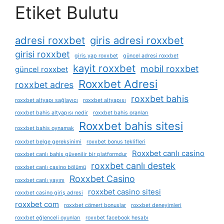
Etiket Bulutu
adresi roxxbet
giris adresi roxxbet
girisi roxxbet
giris yap roxxbet
güncel adresi roxxbet
kayit roxxbet
mobil roxxbet
güncel roxxbet
Roxxbet Adresi
roxxbet adres
roxxbet bahis
roxxbet altyapı sağlayıcı
roxxbet altyapısı
roxxbet bahis altyapısı nedir
roxxbet bahis oranları
Roxxbet bahis sitesi
roxxbet bahis oynamak
roxxbet belge gereksinimi
roxxbet bonus teklifleri
Roxxbet canlı casino
roxxbet canlı bahis güvenilir bir platformdur
roxxbet canlı destek
roxxbet canlı casino bölümü
Roxxbet Casino
roxxbet canlı yayını
roxxbet casino sitesi
roxxbet casino giriş adresi
roxxbet com
roxxbet cömert bonuslar
roxxbet deneyimleri
roxxbet eğlenceli oyunları
roxxbet facebook hesabı