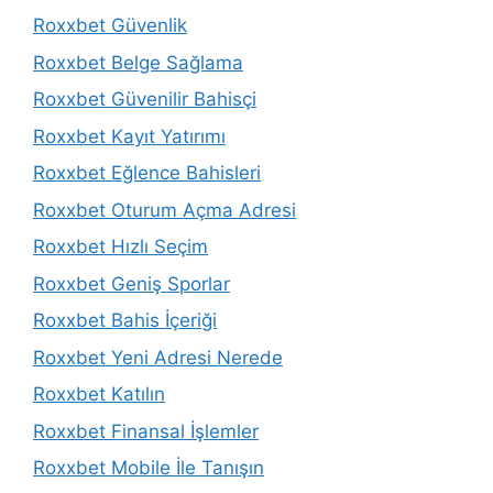
Roxxbet Güvenlik
Roxxbet Belge Sağlama
Roxxbet Güvenilir Bahisçi
Roxxbet Kayıt Yatırımı
Roxxbet Eğlence Bahisleri
Roxxbet Oturum Açma Adresi
Roxxbet Hızlı Seçim
Roxxbet Geniş Sporlar
Roxxbet Bahis İçeriği
Roxxbet Yeni Adresi Nerede
Roxxbet Katılın
Roxxbet Finansal İşlemler
Roxxbet Mobile İle Tanışın