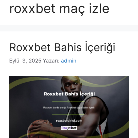
roxxbet maç izle
Roxxbet Bahis İçeriği
Eylül 3, 2025
Yazarı:
admin