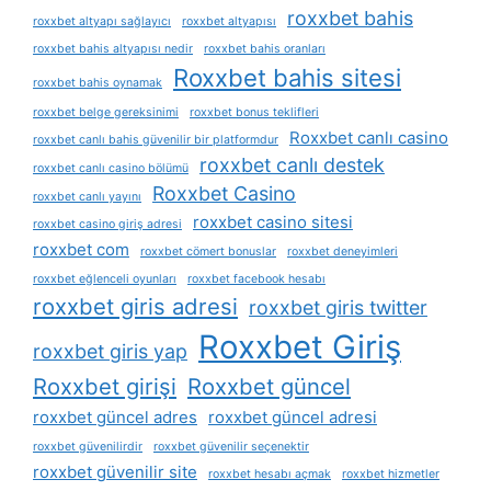
roxxbet bahis
roxxbet altyapı sağlayıcı
roxxbet altyapısı
roxxbet bahis altyapısı nedir
roxxbet bahis oranları
Roxxbet bahis sitesi
roxxbet bahis oynamak
roxxbet belge gereksinimi
roxxbet bonus teklifleri
Roxxbet canlı casino
roxxbet canlı bahis güvenilir bir platformdur
roxxbet canlı destek
roxxbet canlı casino bölümü
Roxxbet Casino
roxxbet canlı yayını
roxxbet casino sitesi
roxxbet casino giriş adresi
roxxbet com
roxxbet cömert bonuslar
roxxbet deneyimleri
roxxbet eğlenceli oyunları
roxxbet facebook hesabı
roxxbet giris adresi
roxxbet giris twitter
Roxxbet Giriş
roxxbet giris yap
Roxxbet girişi
Roxxbet güncel
roxxbet güncel adres
roxxbet güncel adresi
roxxbet güvenilirdir
roxxbet güvenilir seçenektir
roxxbet güvenilir site
roxxbet hesabı açmak
roxxbet hizmetler