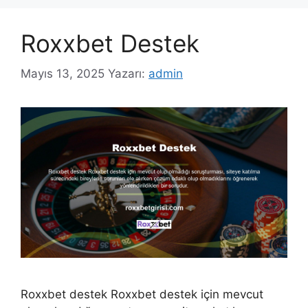
Roxxbet Destek
Mayıs 13, 2025
Yazarı:
admin
Roxxbet destek Roxxbet destek için mevcut