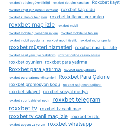
Roxxbet kayıt
roxxbet i̇letişim güvenilirliği
roxxbet i̇letişim kanalları
roxxbet kaç oldu
roxxbet kayıt i̇çin gerekli evraklar
roxxbet kullanıcı yorumları
roxxbet kullanıcı belgeleri
roxxbet maç izle
roxxbet mobil
roxxbet mobile güvenebilir miyim
roxxbet mobile i̇le tanışın
roxxbet mobil uygulama
roxxbet mobil üyelik
roxxbet motor sporları
roxxbet müşteri hizmetleri
roxxbet nasil bir site
roxxbet nasıl yeni üye olabilirim
roxxbet online casino adresi
roxxbet oyunları
roxxbet para yatirma
Roxxbet para yatırma
roxxbet para yatırmak
Roxxbet Para Çekme
roxxbet para yatırma yöntemleri
roxxbet promosyon kodu
roxxbet sağlanan bağlantı
roxxbet sikayet
roxxbet sosyal medya
roxxbet telegram
roxxbet spor bahisleri nedir
roxxbet tv
roxxbet tv canli maç
roxxbet tv canli maç izle
roxxbet tv izle
roxxbet whatsapp
roxxbet uygunsuz yorum