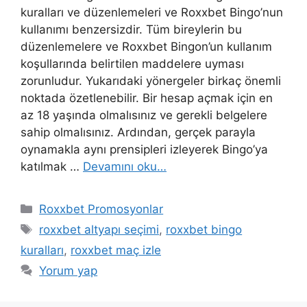
kuralları ve düzenlemeleri ve Roxxbet Bingo’nun
kullanımı benzersizdir. Tüm bireylerin bu
düzenlemelere ve Roxxbet Bingon’un kullanım
koşullarında belirtilen maddelere uyması
zorunludur. Yukarıdaki yönergeler birkaç önemli
noktada özetlenebilir. Bir hesap açmak için en
az 18 yaşında olmalısınız ve gerekli belgelere
sahip olmalısınız. Ardından, gerçek parayla
oynamakla aynı prensipleri izleyerek Bingo’ya
katılmak …
Devamını oku…
Kategoriler
Roxxbet Promosyonlar
Etiketler
roxxbet altyapı seçimi
,
roxxbet bingo
kuralları
,
roxxbet maç izle
Yorum yap