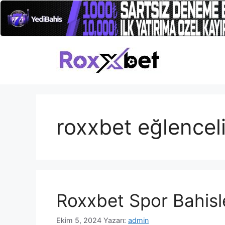
İçeriğe
atla
roxxbet eğlenceli
Roxxbet Spor Bahisle
Ekim 5, 2024
Yazarı:
admin