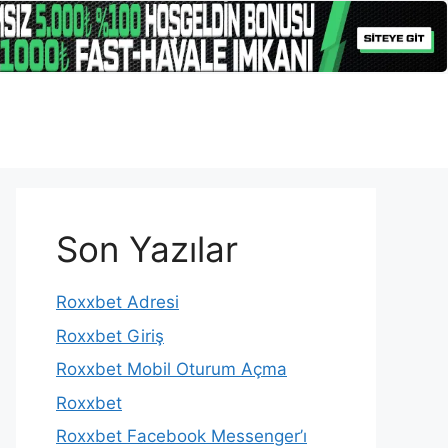
Son Yazılar
Roxxbet Adresi
Roxxbet Giriş
Roxxbet Mobil Oturum Açma
Roxxbet
Roxxbet Facebook Messenger’ı