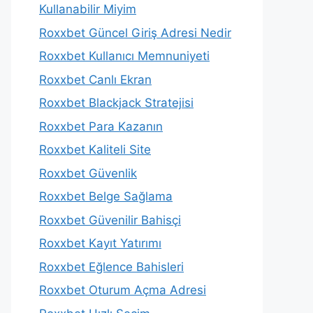
Kullanabilir Miyim
Roxxbet Güncel Giriş Adresi Nedir
Roxxbet Kullanıcı Memnuniyeti
Roxxbet Canlı Ekran
Roxxbet Blackjack Stratejisi
Roxxbet Para Kazanın
Roxxbet Kaliteli Site
Roxxbet Güvenlik
Roxxbet Belge Sağlama
Roxxbet Güvenilir Bahisçi
Roxxbet Kayıt Yatırımı
Roxxbet Eğlence Bahisleri
Roxxbet Oturum Açma Adresi