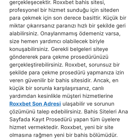
gerçekleşecektir. Roxxbet bahis sitesi,
profesyonel bir hizmet sunduğu için siteden
para çekmek için son derece basittir. Küçük bir
miktar çıkarırsanız paranızı hızlı bir şekilde geri
alabilirsiniz. Onaylanmamış ödemeniz varsa,
size hemen yardımcı olabilecek biriyle
konuşabilirsiniz. Gerekli belgeleri siteye
göndererek para çekme prosedürünüzü
gerçekleştirebilirsiniz. Roxxbet, sorunsuz bir
şekilde para çekme prosedürü yapmanıza izin
veren güvenilir bir bahis sitesidir. Ancak, en
küçük bir sorunla karşılaşırsanız, canlı
yardımdan kesinlikle müşteri hizmetlerine
Roxxbet Son Adresi
ulaşabilir ve sorunun
çözümünü talep edebilirsiniz. Bahis Siteleri Ana
Sayfada Kayıt Prosedürü yapan tüm üyelere
hizmet vermektedir. Roxxbet, yeni bir site
olmasına rağmen yeni bir bahis bölümüdür.