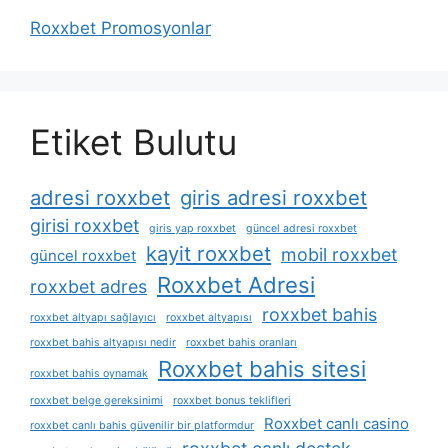
Roxxbet Promosyonlar
Etiket Bulutu
adresi roxxbet
giris adresi roxxbet
girisi roxxbet
giris yap roxxbet
güncel adresi roxxbet
kayit roxxbet
mobil roxxbet
güncel roxxbet
Roxxbet Adresi
roxxbet adres
roxxbet bahis
roxxbet altyapı sağlayıcı
roxxbet altyapısı
roxxbet bahis altyapısı nedir
roxxbet bahis oranları
Roxxbet bahis sitesi
roxxbet bahis oynamak
roxxbet belge gereksinimi
roxxbet bonus teklifleri
Roxxbet canlı casino
roxxbet canlı bahis güvenilir bir platformdur