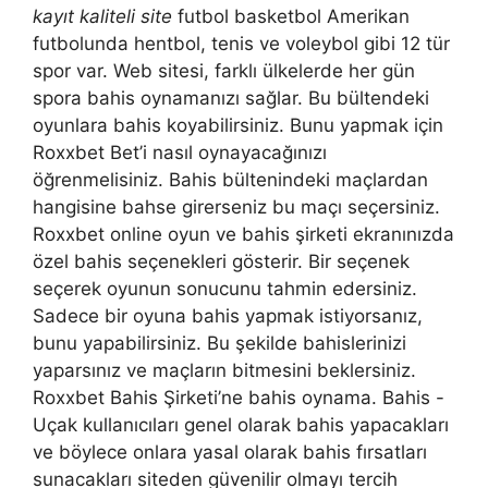
kayıt kaliteli site
futbol basketbol Amerikan
futbolunda hentbol, tenis ve voleybol gibi 12 tür
spor var. Web sitesi, farklı ülkelerde her gün
spora bahis oynamanızı sağlar. Bu bültendeki
oyunlara bahis koyabilirsiniz. Bunu yapmak için
Roxxbet Bet’i nasıl oynayacağınızı
öğrenmelisiniz. Bahis bültenindeki maçlardan
hangisine bahse girerseniz bu maçı seçersiniz.
Roxxbet online oyun ve bahis şirketi ekranınızda
özel bahis seçenekleri gösterir. Bir seçenek
seçerek oyunun sonucunu tahmin edersiniz.
Sadece bir oyuna bahis yapmak istiyorsanız,
bunu yapabilirsiniz. Bu şekilde bahislerinizi
yaparsınız ve maçların bitmesini beklersiniz.
Roxxbet Bahis Şirketi’ne bahis oynama. Bahis -
Uçak kullanıcıları genel olarak bahis yapacakları
ve böylece onlara yasal olarak bahis fırsatları
sunacakları siteden güvenilir olmayı tercih