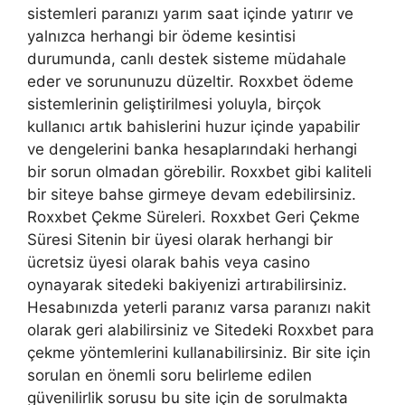
sistemleri paranızı yarım saat içinde yatırır ve
yalnızca herhangi bir ödeme kesintisi
durumunda, canlı destek sisteme müdahale
eder ve sorununuzu düzeltir. Roxxbet ödeme
sistemlerinin geliştirilmesi yoluyla, birçok
kullanıcı artık bahislerini huzur içinde yapabilir
ve dengelerini banka hesaplarındaki herhangi
bir sorun olmadan görebilir. Roxxbet gibi kaliteli
bir siteye bahse girmeye devam edebilirsiniz.
Roxxbet Çekme Süreleri. Roxxbet Geri Çekme
Süresi Sitenin bir üyesi olarak herhangi bir
ücretsiz üyesi olarak bahis veya casino
oynayarak sitedeki bakiyenizi artırabilirsiniz.
Hesabınızda yeterli paranız varsa paranızı nakit
olarak geri alabilirsiniz ve Sitedeki Roxxbet para
çekme yöntemlerini kullanabilirsiniz. Bir site için
sorulan en önemli soru belirleme edilen
güvenilirlik sorusu bu site için de sorulmakta