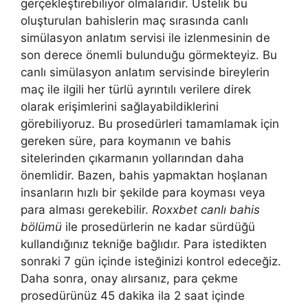
gerçekleştirebiliyor olmalarıdır. Üstelik bu
oluşturulan bahislerin maç sırasında canlı
simülasyon anlatım servisi ile izlenmesinin de
son derece önemli bulunduğu görmekteyiz. Bu
canlı simülasyon anlatım servisinde bireylerin
maç ile ilgili her türlü ayrıntılı verilere direk
olarak erişimlerini sağlayabildiklerini
görebiliyoruz. Bu prosedürleri tamamlamak için
gereken süre, para koymanın ve bahis
sitelerinden çıkarmanın yollarından daha
önemlidir. Bazen, bahis yapmaktan hoşlanan
insanların hızlı bir şekilde para koyması veya
para alması gerekebilir.
Roxxbet canlı bahis
bölümü
ile prosedürlerin ne kadar sürdüğü
kullandığınız tekniğe bağlıdır. Para istedikten
sonraki 7 gün içinde isteğinizi kontrol edeceğiz.
Daha sonra, onay alırsanız, para çekme
prosedürünüz 45 dakika ila 2 saat içinde