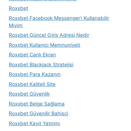
Roxxbet
Roxxbet Facebook Messenger’ı Kullanabilir
Miyim
Roxxbet Güncel Giriş Adresi Nedir
Roxxbet Kullanıcı Memnuniyeti
Roxxbet Canlı Ekran
Roxxbet Blackjack Stratejisi
Roxxbet Para Kazanın
Roxxbet Kaliteli Site
Roxxbet Güvenlik
Roxxbet Belge Sağlama
Roxxbet Güvenilir Bahisçi
Roxxbet Kayıt Yatırımı