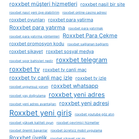
roxxbet müşteri hizmetleri
roxxbet nasil bir site
roxxbet nasıl yeni üye olabilirim
roxxbet online casino adresi
roxxbet oyunları
roxxbet para yatirma
Roxxbet para yatırma
roxxbet para yatırmak
Roxxbet Para Çekme
roxxbet para yatırma yöntemleri
roxxbet promosyon kodu
roxxbet sağlanan bağlantı
roxxbet sikayet
roxxbet sosyal medya
roxxbet telegram
roxxbet spor bahisleri nedir
roxxbet tv
roxxbet tv canli maç
roxxbet tv canli maç izle
roxxbet tv izle
roxxbet whatsapp
roxxbet uygunsuz yorum
roxxbet yeni adres
roxxbet yaş doğrulama
roxxbet yeni adresi
roxxbet yeni adres avantajları
Roxxbet yeni giriş
roxxbet youtube göz atın
roxxbet yüksek kaliteli oyun
roxxbet çevrimiçi hizmetler
roxxbet önemli başarılar
roxxbet ücretsiz mobil uygulama
Roxxbet üyelik
roxxbet şikayet var mı