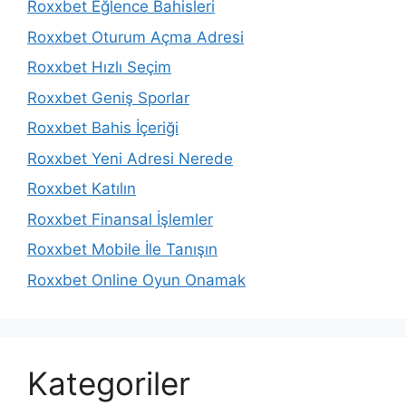
Roxxbet Eğlence Bahisleri
Roxxbet Oturum Açma Adresi
Roxxbet Hızlı Seçim
Roxxbet Geniş Sporlar
Roxxbet Bahis İçeriği
Roxxbet Yeni Adresi Nerede
Roxxbet Katılın
Roxxbet Finansal İşlemler
Roxxbet Mobile İle Tanışın
Roxxbet Online Oyun Onamak
Kategoriler