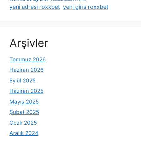
yeni adresi roxxbet
yeni giris roxxbet
Arşivler
Temmuz 2026
Haziran 2026
Eylül 2025
Haziran 2025
Mayıs 2025
Şubat 2025
Ocak 2025
Aralık 2024