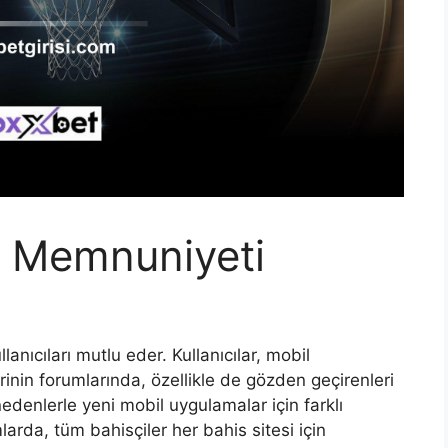
ı Memnuniyeti
nıcıları mutlu eder. Kullanıcılar, mobil
rinin forumlarında, özellikle de gözden geçirenleri
 nedenlerle yeni mobil uygulamalar için farklı
arda, tüm bahisçiler her bahis sitesi için