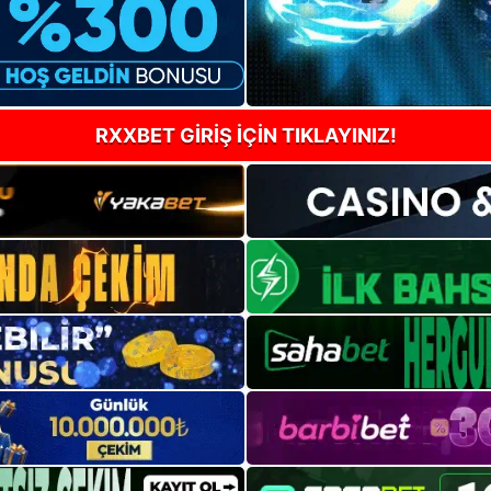
RXXBET GİRİŞ İÇİN TIKLAYINIZ!