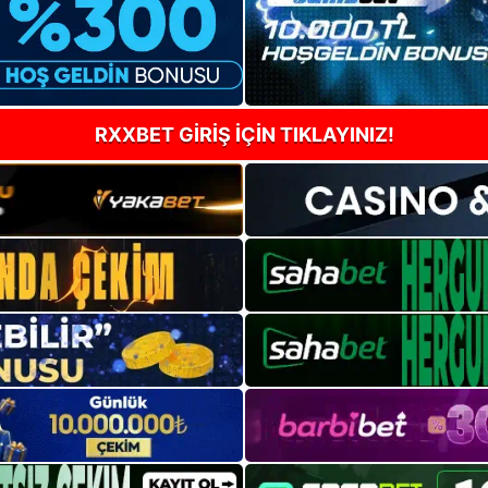
RXXBET GİRİŞ İÇİN TIKLAYINIZ!