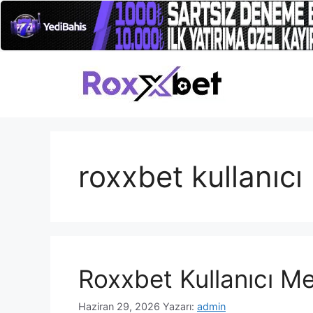
İçeriğe
atla
roxxbet kullanıc
Roxxbet Kullanıcı M
Haziran 29, 2026
Yazarı:
admin