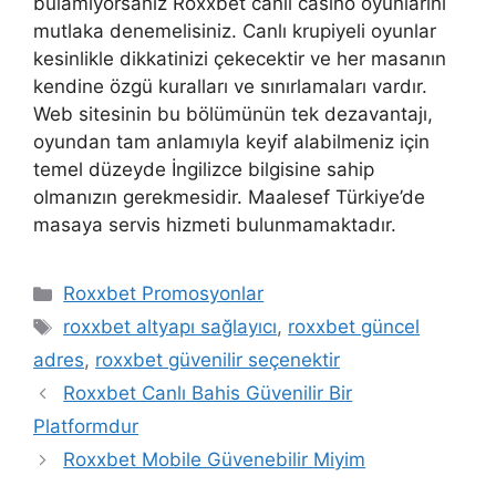
bulamıyorsanız Roxxbet canlı casino oyunlarını
mutlaka denemelisiniz. Canlı krupiyeli oyunlar
kesinlikle dikkatinizi çekecektir ve her masanın
kendine özgü kuralları ve sınırlamaları vardır.
Web sitesinin bu bölümünün tek dezavantajı,
oyundan tam anlamıyla keyif alabilmeniz için
temel düzeyde İngilizce bilgisine sahip
olmanızın gerekmesidir. Maalesef Türkiye’de
masaya servis hizmeti bulunmamaktadır.
Kategoriler
Roxxbet Promosyonlar
Etiketler
roxxbet altyapı sağlayıcı
,
roxxbet güncel
adres
,
roxxbet güvenilir seçenektir
Yazı
Roxxbet Canlı Bahis Güvenilir Bir
dolaşımı
Platformdur
Roxxbet Mobile Güvenebilir Miyim