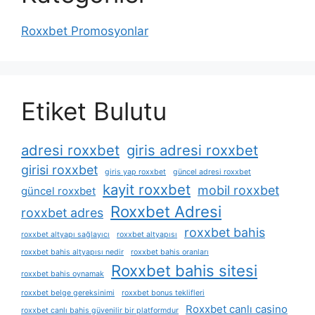
Roxxbet Promosyonlar
Etiket Bulutu
adresi roxxbet
giris adresi roxxbet
girisi roxxbet
giris yap roxxbet
güncel adresi roxxbet
kayit roxxbet
mobil roxxbet
güncel roxxbet
Roxxbet Adresi
roxxbet adres
roxxbet bahis
roxxbet altyapı sağlayıcı
roxxbet altyapısı
roxxbet bahis altyapısı nedir
roxxbet bahis oranları
Roxxbet bahis sitesi
roxxbet bahis oynamak
roxxbet belge gereksinimi
roxxbet bonus teklifleri
Roxxbet canlı casino
roxxbet canlı bahis güvenilir bir platformdur