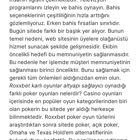
programlarını izleyin ve bahis oynayın. Bahis
seçeneklerinin çeşitliliğinin hızla arttığını
gözlemliyoruz. Erken bahis fırsatları sınırlıdır.
Bugün sitede farklı bir başlık yer alıyor. Bunun
temel nedeni, web sitesinin üyelere olağanüstü
hizmet sunacak şekilde gelişmesidir. Ekibin
öncelikli hedefi bu memnuniyetin sağlanmasıdır.
Bu nedenle her işlemde müşteri memnuniyetinin
sağlanması birinci önceliktir. Bunu sağlamak için
gerekli tüm önlemleri aldığınızdan emin olun.
Roxxbet karlı oyunlar altyapı sağlayıcı
oynadığı
farklı poker oyunları nelerdir? Casino oyunları
içerisinde en popüler oyun kategorilerinden biri
olan pokerin bu sitede yer aldığı herkesçe
bilinmektedir. Roxxbet poker oyun türlerini
araştırdıktan sonra sitede poker, açık poker,
Omaha ve Texas Hold’em alternatiflerinin