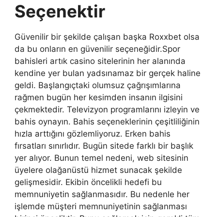
Seçenektir
Güvenilir bir şekilde çalışan başka Roxxbet olsa
da bu onların en güvenilir seçeneğidir.Spor
bahisleri artık casino sitelerinin her alanında
kendine yer bulan yadsınamaz bir gerçek haline
geldi. Başlangıçtaki olumsuz çağrışımlarına
rağmen bugün her kesimden insanın ilgisini
çekmektedir. Televizyon programlarını izleyin ve
bahis oynayın. Bahis seçeneklerinin çeşitliliğinin
hızla arttığını gözlemliyoruz. Erken bahis
fırsatları sınırlıdır. Bugün sitede farklı bir başlık
yer alıyor. Bunun temel nedeni, web sitesinin
üyelere olağanüstü hizmet sunacak şekilde
gelişmesidir. Ekibin öncelikli hedefi bu
memnuniyetin sağlanmasıdır. Bu nedenle her
işlemde müşteri memnuniyetinin sağlanması