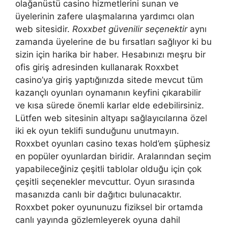
olağanüstü casino hizmetlerini sunan ve
üyelerinin zafere ulaşmalarına yardımcı olan
web sitesidir.
Roxxbet güvenilir seçenektir
aynı
zamanda üyelerine de bu fırsatları sağlıyor ki bu
sizin için harika bir haber. Hesabınızı meşru bir
ofis giriş adresinden kullanarak Roxxbet
casino’ya giriş yaptığınızda sitede mevcut tüm
kazançlı oyunları oynamanın keyfini çıkarabilir
ve kısa sürede önemli karlar elde edebilirsiniz.
Lütfen web sitesinin altyapı sağlayıcılarına özel
iki ek oyun teklifi sunduğunu unutmayın.
Roxxbet oyunları casino texas hold’em şüphesiz
en popüler oyunlardan biridir. Aralarından seçim
yapabileceğiniz çeşitli tablolar olduğu için çok
çeşitli seçenekler mevcuttur. Oyun sırasında
masanızda canlı bir dağıtıcı bulunacaktır.
Roxxbet poker oyununuzu fiziksel bir ortamda
canlı yayında gözlemleyerek oyuna dahil