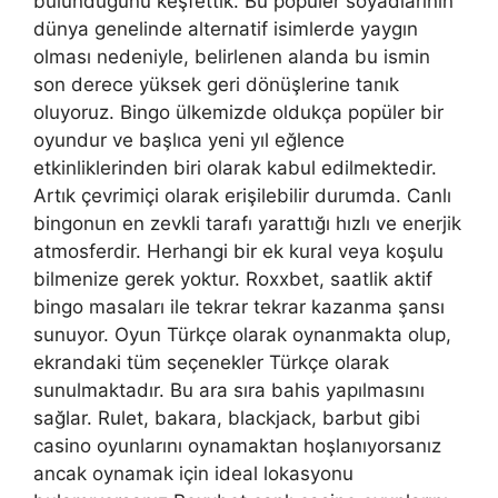
bulunduğunu keşfettik. Bu popüler soyadlarının
dünya genelinde alternatif isimlerde yaygın
olması nedeniyle, belirlenen alanda bu ismin
son derece yüksek geri dönüşlerine tanık
oluyoruz. Bingo ülkemizde oldukça popüler bir
oyundur ve başlıca yeni yıl eğlence
etkinliklerinden biri olarak kabul edilmektedir.
Artık çevrimiçi olarak erişilebilir durumda. Canlı
bingonun en zevkli tarafı yarattığı hızlı ve enerjik
atmosferdir. Herhangi bir ek kural veya koşulu
bilmenize gerek yoktur. Roxxbet, saatlik aktif
bingo masaları ile tekrar tekrar kazanma şansı
sunuyor. Oyun Türkçe olarak oynanmakta olup,
ekrandaki tüm seçenekler Türkçe olarak
sunulmaktadır. Bu ara sıra bahis yapılmasını
sağlar. Rulet, bakara, blackjack, barbut gibi
casino oyunlarını oynamaktan hoşlanıyorsanız
ancak oynamak için ideal lokasyonu