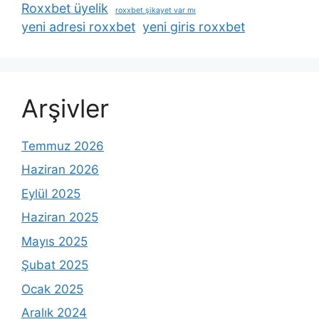
Roxxbet üyelik
roxxbet şikayet var mı
yeni adresi roxxbet
yeni giris roxxbet
Arşivler
Temmuz 2026
Haziran 2026
Eylül 2025
Haziran 2025
Mayıs 2025
Şubat 2025
Ocak 2025
Aralık 2024