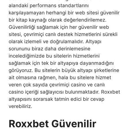
alandaki performans standartlarını
karşılayamayan herhangi bir web sitesi güvenilir
bir kitap kaynağı olarak değerlendirilemez.
Güvenilirliği sağlamak için her güvenilir web
sitesi, çevrimiçi canlı destek hizmetlerini sürekli
olarak izlemeli ve doğrulamalıdır. Altyapı
sorununu biraz daha derinlemesine
incelediğimizde bu sitelerin hizmetlerini
sağlamak için tek bir altyapıya dayanmadığını
görüyoruz. Bu sitelerin büyük altyapı şirketlerine
ait olmasına rağmen, hala bu sitelere hizmet
veren çok sayıda çevrimiçi casino ve canlı
casino içeriği sağlayıcısı bulunmaktadır. Roxxbet
altyapısını sorarsak tatmin edici bir cevap
verebiliriz.
Roxxbet Güvenilir