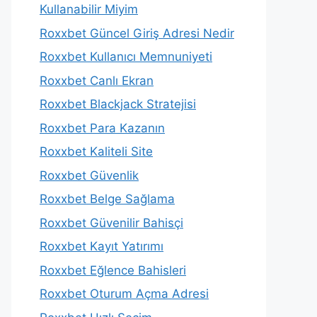
Kullanabilir Miyim
Roxxbet Güncel Giriş Adresi Nedir
Roxxbet Kullanıcı Memnuniyeti
Roxxbet Canlı Ekran
Roxxbet Blackjack Stratejisi
Roxxbet Para Kazanın
Roxxbet Kaliteli Site
Roxxbet Güvenlik
Roxxbet Belge Sağlama
Roxxbet Güvenilir Bahisçi
Roxxbet Kayıt Yatırımı
Roxxbet Eğlence Bahisleri
Roxxbet Oturum Açma Adresi