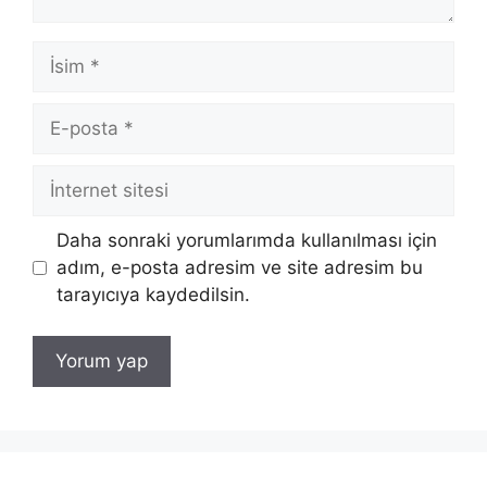
İsim
E-
posta
İnternet
sitesi
Daha sonraki yorumlarımda kullanılması için
adım, e-posta adresim ve site adresim bu
tarayıcıya kaydedilsin.