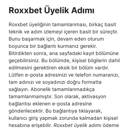
Roxxbet Üyelik Adımı
Roxxbet üyeliğinin tamamlanması, birkaç basit
teknik ve adım izlemeyi içeren basit bir süreçtir.
Bunu başarmak için, devam eden oturum
boyunca bir bağlantı kurmanız gerekir.
Bitirdikten sonra, ana sayfadaki kayıt bölümüne
geçebilirsiniz. Bu bölümde, kişisel bilgilerin dahil
edilmesini gerektiren eksik bir bölüm vardır.
Lütfen e-posta adresinizi ve telefon numaranızı,
tam adınızı ve soyadınızı doğru formatta
sağlayın. Abonelik tamamlanmadıkça
tamamlanmamıştır. Son olarak, aktivasyon
bağlantısı eklenen e-posta adresine
gönderilecektir. Bu bağlantıya tıklayarak,
kullanıcı giriş yapmak zorunda kalmadan kişisel
hesabına erişebilir.
Roxxbet üyelik adımı
ödeme