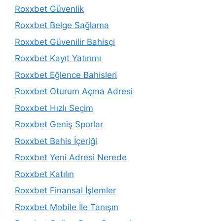
Roxxbet Güvenlik
Roxxbet Belge Sağlama
Roxxbet Güvenilir Bahisçi
Roxxbet Kayıt Yatırımı
Roxxbet Eğlence Bahisleri
Roxxbet Oturum Açma Adresi
Roxxbet Hızlı Seçim
Roxxbet Geniş Sporlar
Roxxbet Bahis İçeriği
Roxxbet Yeni Adresi Nerede
Roxxbet Katılın
Roxxbet Finansal İşlemler
Roxxbet Mobile İle Tanışın