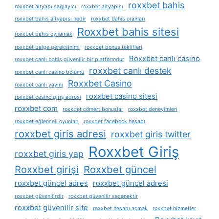
roxxbet bahis
roxxbet altyapı sağlayıcı
roxxbet altyapısı
roxxbet bahis altyapısı nedir
roxxbet bahis oranları
Roxxbet bahis sitesi
roxxbet bahis oynamak
roxxbet belge gereksinimi
roxxbet bonus teklifleri
Roxxbet canlı casino
roxxbet canlı bahis güvenilir bir platformdur
roxxbet canlı destek
roxxbet canlı casino bölümü
Roxxbet Casino
roxxbet canlı yayını
roxxbet casino sitesi
roxxbet casino giriş adresi
roxxbet com
roxxbet cömert bonuslar
roxxbet deneyimleri
roxxbet eğlenceli oyunları
roxxbet facebook hesabı
roxxbet giris adresi
roxxbet giris twitter
Roxxbet Giriş
roxxbet giris yap
Roxxbet girişi
Roxxbet güncel
roxxbet güncel adres
roxxbet güncel adresi
roxxbet güvenilirdir
roxxbet güvenilir seçenektir
roxxbet güvenilir site
roxxbet hesabı açmak
roxxbet hizmetler