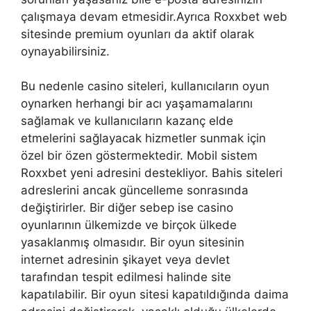
çalışmaya devam etmesidir.Ayrıca Roxxbet web
sitesinde premium oyunları da aktif olarak
oynayabilirsiniz.
Bu nedenle casino siteleri, kullanıcıların oyun
oynarken herhangi bir acı yaşamamalarını
sağlamak ve kullanıcıların kazanç elde
etmelerini sağlayacak hizmetler sunmak için
özel bir özen göstermektedir. Mobil sistem
Roxxbet yeni adresini destekliyor. Bahis siteleri
adreslerini ancak güncelleme sonrasında
değiştirirler. Bir diğer sebep ise casino
oyunlarının ülkemizde ve birçok ülkede
yasaklanmış olmasıdır. Bir oyun sitesinin
internet adresinin şikayet veya devlet
tarafından tespit edilmesi halinde site
kapatılabilir. Bir oyun sitesi kapatıldığında daima