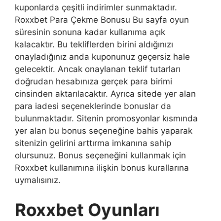
kuponlarda çeşitli indirimler sunmaktadır.
Roxxbet Para Çekme Bonusu Bu sayfa oyun
süresinin sonuna kadar kullanıma açık
kalacaktır. Bu tekliflerden birini aldığınızı
onayladığınız anda kuponunuz geçersiz hale
gelecektir. Ancak onaylanan teklif tutarları
doğrudan hesabınıza gerçek para birimi
cinsinden aktarılacaktır. Ayrıca sitede yer alan
para iadesi seçeneklerinde bonuslar da
bulunmaktadır. Sitenin promosyonlar kısmında
yer alan bu bonus seçeneğine bahis yaparak
sitenizin gelirini arttırma imkanına sahip
olursunuz. Bonus seçeneğini kullanmak için
Roxxbet kullanımına ilişkin bonus kurallarına
uymalısınız.
Roxxbet Oyunları