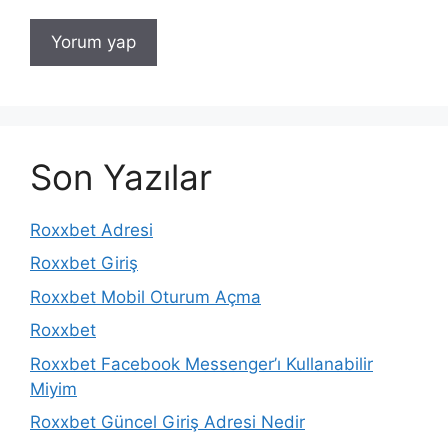
Son Yazılar
Roxxbet Adresi
Roxxbet Giriş
Roxxbet Mobil Oturum Açma
Roxxbet
Roxxbet Facebook Messenger’ı Kullanabilir
Miyim
Roxxbet Güncel Giriş Adresi Nedir