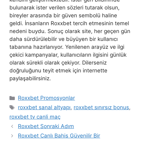
bulunarak ister verilen sözleri tutarak olsun,
bireyler arasında bir güven sembolü haline
geldi. İnsanların Roxxbet tercih etmesinin temel
nedeni buydu. Sonuç olarak site, her geçen gün
daha sürdürülebilir ve büyüyen bir kullanıcı
tabanına hazırlanıyor. Yenilenen arayüz ve ilgi
çekici kampanyalar, kullanıcıların ilgisini günlük
olarak sürekli olarak çekiyor. Dilerseniz
doğruluğunu teyit etmek için internette
paylaşabilirsiniz.
Kategoriler
Roxxbet Promosyonlar
Etiketler
roxxbet sanal altyapı
,
roxxbet sınırsız bonus
,
roxxbet tv canli maç
Yazı
Roxxbet Sonraki Adım
dolaşımı
Roxxbet Canlı Bahis Güvenilir Bir