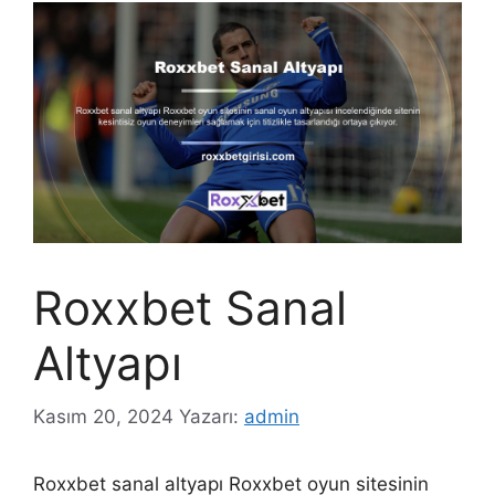
Roxxbet Sanal
Altyapı
Kasım 20, 2024
Yazarı:
admin
Roxxbet sanal altyapı Roxxbet oyun sitesinin