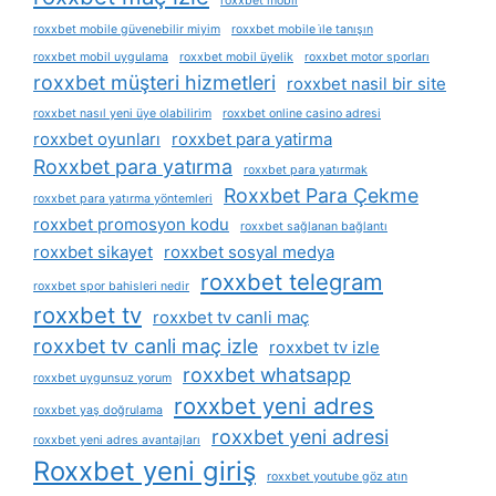
roxxbet mobil
roxxbet mobile güvenebilir miyim
roxxbet mobile i̇le tanışın
roxxbet mobil uygulama
roxxbet mobil üyelik
roxxbet motor sporları
roxxbet müşteri hizmetleri
roxxbet nasil bir site
roxxbet nasıl yeni üye olabilirim
roxxbet online casino adresi
roxxbet oyunları
roxxbet para yatirma
Roxxbet para yatırma
roxxbet para yatırmak
Roxxbet Para Çekme
roxxbet para yatırma yöntemleri
roxxbet promosyon kodu
roxxbet sağlanan bağlantı
roxxbet sikayet
roxxbet sosyal medya
roxxbet telegram
roxxbet spor bahisleri nedir
roxxbet tv
roxxbet tv canli maç
roxxbet tv canli maç izle
roxxbet tv izle
roxxbet whatsapp
roxxbet uygunsuz yorum
roxxbet yeni adres
roxxbet yaş doğrulama
roxxbet yeni adresi
roxxbet yeni adres avantajları
Roxxbet yeni giriş
roxxbet youtube göz atın