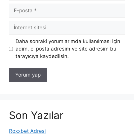
E-
posta
İnternet
sitesi
Daha sonraki yorumlarımda kullanılması için
adım, e-posta adresim ve site adresim bu
tarayıcıya kaydedilsin.
Son Yazılar
Roxxbet Adresi