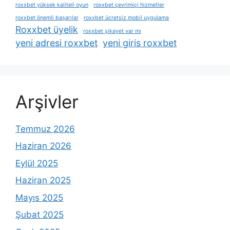
roxxbet yüksek kaliteli oyun
roxxbet çevrimiçi hizmetler
roxxbet önemli başarılar
roxxbet ücretsiz mobil uygulama
Roxxbet üyelik
roxxbet şikayet var mı
yeni adresi roxxbet
yeni giris roxxbet
Arşivler
Temmuz 2026
Haziran 2026
Eylül 2025
Haziran 2025
Mayıs 2025
Şubat 2025