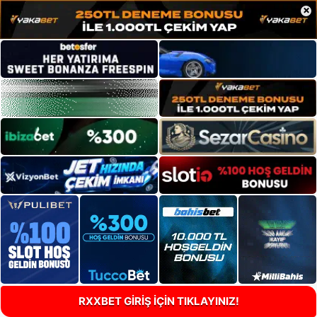
×
RXXBET GİRİŞ İÇİN TIKLAYINIZ!