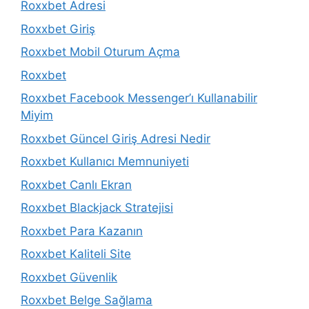
Roxxbet Adresi
Roxxbet Giriş
Roxxbet Mobil Oturum Açma
Roxxbet
Roxxbet Facebook Messenger’ı Kullanabilir
Miyim
Roxxbet Güncel Giriş Adresi Nedir
Roxxbet Kullanıcı Memnuniyeti
Roxxbet Canlı Ekran
Roxxbet Blackjack Stratejisi
Roxxbet Para Kazanın
Roxxbet Kaliteli Site
Roxxbet Güvenlik
Roxxbet Belge Sağlama