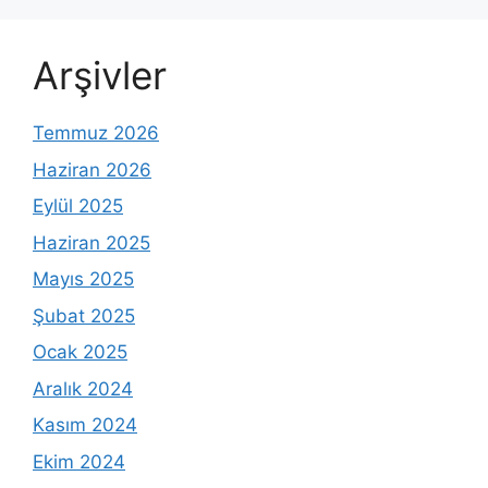
Arşivler
Temmuz 2026
Haziran 2026
Eylül 2025
Haziran 2025
Mayıs 2025
Şubat 2025
Ocak 2025
Aralık 2024
Kasım 2024
Ekim 2024