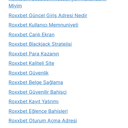
Miyim
Roxxbet Güncel Giriş Adresi Nedir
Roxxbet Kullanıcı Memnuniyeti
Roxxbet Canlı Ekran
Roxxbet Blackjack Stratejisi
Roxxbet Para Kazanın
Roxxbet Kaliteli Site
Roxxbet Güvenlik
Roxxbet Belge Sağlama
Roxxbet Güvenilir Bahisçi
Roxxbet Kayıt Yatırımı
Roxxbet Eğlence Bahisleri
Roxxbet Oturum Açma Adresi