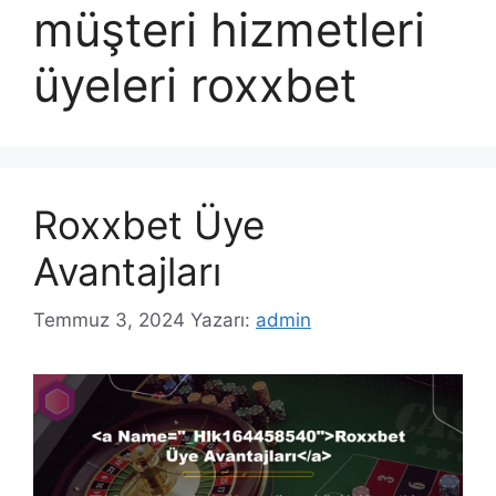
müşteri hizmetleri
üyeleri roxxbet
Roxxbet Üye
Avantajları
Temmuz 3, 2024
Yazarı:
admin