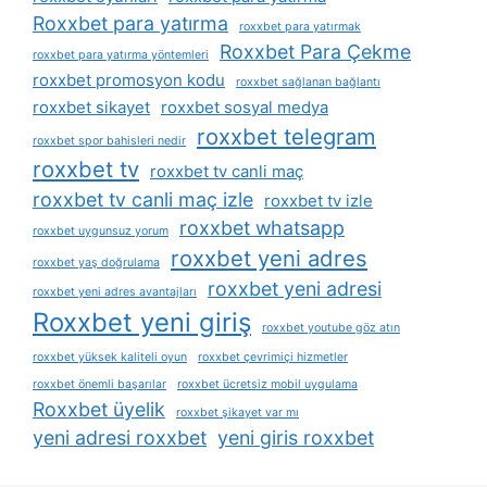
Roxxbet para yatırma
roxxbet para yatırmak
Roxxbet Para Çekme
roxxbet para yatırma yöntemleri
roxxbet promosyon kodu
roxxbet sağlanan bağlantı
roxxbet sikayet
roxxbet sosyal medya
roxxbet telegram
roxxbet spor bahisleri nedir
roxxbet tv
roxxbet tv canli maç
roxxbet tv canli maç izle
roxxbet tv izle
roxxbet whatsapp
roxxbet uygunsuz yorum
roxxbet yeni adres
roxxbet yaş doğrulama
roxxbet yeni adresi
roxxbet yeni adres avantajları
Roxxbet yeni giriş
roxxbet youtube göz atın
roxxbet yüksek kaliteli oyun
roxxbet çevrimiçi hizmetler
roxxbet önemli başarılar
roxxbet ücretsiz mobil uygulama
Roxxbet üyelik
roxxbet şikayet var mı
yeni adresi roxxbet
yeni giris roxxbet