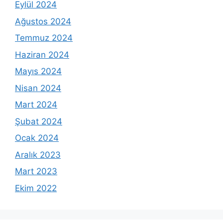
Eylül 2024
Ağustos 2024
Temmuz 2024
Haziran 2024
Mayıs 2024
Nisan 2024
Mart 2024
Şubat 2024
Ocak 2024
Aralık 2023
Mart 2023
Ekim 2022