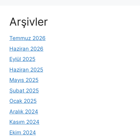
Arşivler
Temmuz 2026
Haziran 2026
Eylül 2025
Haziran 2025
Mayıs 2025
Şubat 2025
Ocak 2025
Aralık 2024
Kasım 2024
Ekim 2024