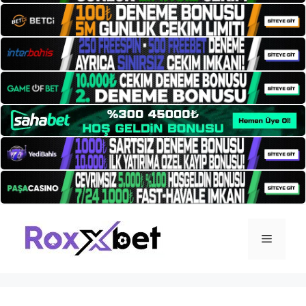
İçeriğe
atla
Menü