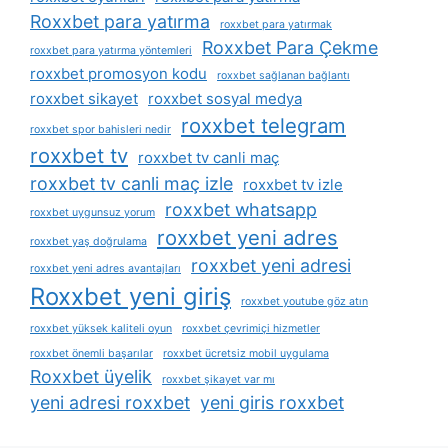
Roxxbet para yatırma
roxxbet para yatırmak
Roxxbet Para Çekme
roxxbet para yatırma yöntemleri
roxxbet promosyon kodu
roxxbet sağlanan bağlantı
roxxbet sikayet
roxxbet sosyal medya
roxxbet telegram
roxxbet spor bahisleri nedir
roxxbet tv
roxxbet tv canli maç
roxxbet tv canli maç izle
roxxbet tv izle
roxxbet whatsapp
roxxbet uygunsuz yorum
roxxbet yeni adres
roxxbet yaş doğrulama
roxxbet yeni adresi
roxxbet yeni adres avantajları
Roxxbet yeni giriş
roxxbet youtube göz atın
roxxbet yüksek kaliteli oyun
roxxbet çevrimiçi hizmetler
roxxbet önemli başarılar
roxxbet ücretsiz mobil uygulama
Roxxbet üyelik
roxxbet şikayet var mı
yeni adresi roxxbet
yeni giris roxxbet