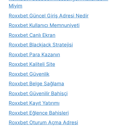
Miyim
Roxxbet Güncel Giriş Adresi Nedir
Roxxbet Kullanıcı Memnuniyeti
Roxxbet Canlı Ekran
Roxxbet Blackjack Stratejisi
Roxxbet Para Kazanın
Roxxbet Kaliteli Site
Roxxbet Güvenlik
Roxxbet Belge Sağlama
Roxxbet Güvenilir Bahisçi
Roxxbet Kayıt Yatırımı
Roxxbet Eğlence Bahisleri
Roxxbet Oturum Açma Adresi