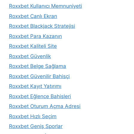
Roxxbet Kullanıcı Memnuniyeti
Roxxbet Canlı Ekran
Roxxbet Blackjack Stratejisi
Roxxbet Para Kazanın
Roxxbet Kaliteli Site
Roxxbet Güvenlik
Roxxbet Belge Sağlama
Roxxbet Güvenilir Bahisçi
Roxxbet Kayıt Yatırımı
Roxxbet Eğlence Bahisleri
Roxxbet Oturum Açma Adresi
Roxxbet Hızlı Seçim
Roxxbet Geniş Sporlar