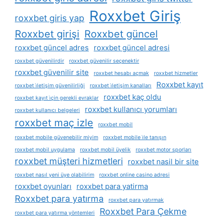
Roxxbet Giriş
roxxbet giris yap
Roxxbet girişi
Roxxbet güncel
roxxbet güncel adres
roxxbet güncel adresi
roxxbet güvenilirdir
roxxbet güvenilir seçenektir
roxxbet güvenilir site
roxxbet hesabı açmak
roxxbet hizmetler
Roxxbet kayıt
roxxbet i̇letişim güvenilirliği
roxxbet i̇letişim kanalları
roxxbet kaç oldu
roxxbet kayıt i̇çin gerekli evraklar
roxxbet kullanıcı yorumları
roxxbet kullanıcı belgeleri
roxxbet maç izle
roxxbet mobil
roxxbet mobile güvenebilir miyim
roxxbet mobile i̇le tanışın
roxxbet mobil uygulama
roxxbet mobil üyelik
roxxbet motor sporları
roxxbet müşteri hizmetleri
roxxbet nasil bir site
roxxbet nasıl yeni üye olabilirim
roxxbet online casino adresi
roxxbet oyunları
roxxbet para yatirma
Roxxbet para yatırma
roxxbet para yatırmak
Roxxbet Para Çekme
roxxbet para yatırma yöntemleri