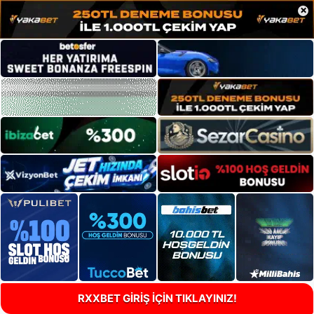
×
RXXBET GİRİŞ İÇİN TIKLAYINIZ!