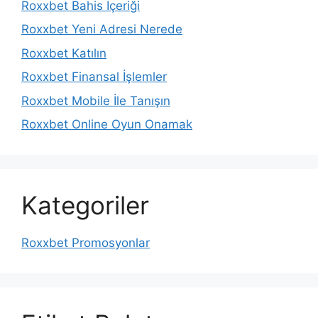
Roxxbet Bahis İçeriği
Roxxbet Yeni Adresi Nerede
Roxxbet Katılın
Roxxbet Finansal İşlemler
Roxxbet Mobile İle Tanışın
Roxxbet Online Oyun Onamak
Kategoriler
Roxxbet Promosyonlar