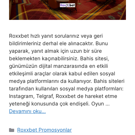
Roxxbet hızlı yanıt sorularınız veya geri
bildirimleriniz derhal ele alınacaktır. Bunu
yaparak, yanıt almak için uzun bir süre
beklemekten kaçınabilirsiniz. Bahis sitesi,
günümüzün dijital manzarasında en etkili
etkileşimli araçlar olarak kabul edilen sosyal
medya platformlarını da kullanıyor. Bahis siteleri
tarafından kullanılan sosyal medya platformları:
Instagram, Telgraf, Roxxbet de hareket etme
yeteneği konusunda çok endişeli. Oyun …
Devamını oku…
Kategoriler
Roxxbet Promosyonlar