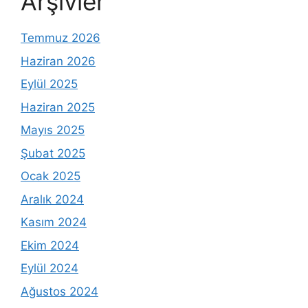
Arşivler
Temmuz 2026
Haziran 2026
Eylül 2025
Haziran 2025
Mayıs 2025
Şubat 2025
Ocak 2025
Aralık 2024
Kasım 2024
Ekim 2024
Eylül 2024
Ağustos 2024