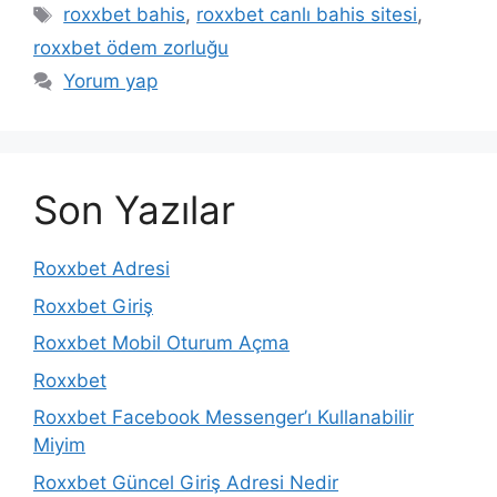
Etiketler
roxxbet bahis
,
roxxbet canlı bahis sitesi
,
roxxbet ödem zorluğu
Yorum yap
Son Yazılar
Roxxbet Adresi
Roxxbet Giriş
Roxxbet Mobil Oturum Açma
Roxxbet
Roxxbet Facebook Messenger’ı Kullanabilir
Miyim
Roxxbet Güncel Giriş Adresi Nedir