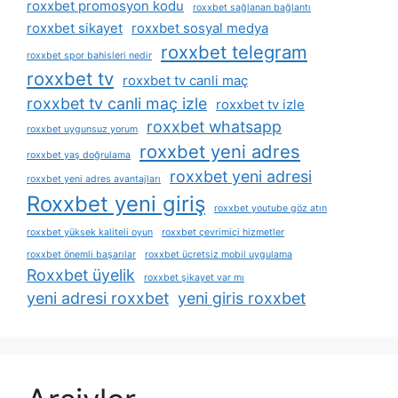
roxxbet promosyon kodu
roxxbet sağlanan bağlantı
roxxbet sikayet
roxxbet sosyal medya
roxxbet telegram
roxxbet spor bahisleri nedir
roxxbet tv
roxxbet tv canli maç
roxxbet tv canli maç izle
roxxbet tv izle
roxxbet whatsapp
roxxbet uygunsuz yorum
roxxbet yeni adres
roxxbet yaş doğrulama
roxxbet yeni adresi
roxxbet yeni adres avantajları
Roxxbet yeni giriş
roxxbet youtube göz atın
roxxbet yüksek kaliteli oyun
roxxbet çevrimiçi hizmetler
roxxbet önemli başarılar
roxxbet ücretsiz mobil uygulama
Roxxbet üyelik
roxxbet şikayet var mı
yeni adresi roxxbet
yeni giris roxxbet