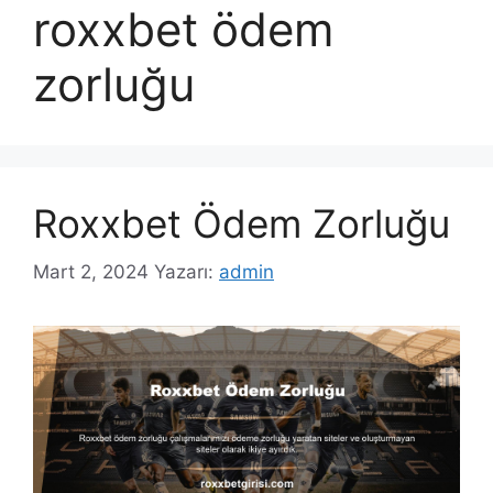
roxxbet ödem
zorluğu
Roxxbet Ödem Zorluğu
Mart 2, 2024
Yazarı:
admin