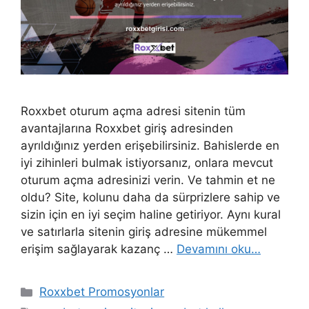
Roxxbet oturum açma adresi sitenin tüm
avantajlarına Roxxbet giriş adresinden
ayrıldığınız yerden erişebilirsiniz. Bahislerde en
iyi zihinleri bulmak istiyorsanız, onlara mevcut
oturum açma adresinizi verin. Ve tahmin et ne
oldu? Site, kolunu daha da sürprizlere sahip ve
sizin için en iyi seçim haline getiriyor. Aynı kural
ve satırlarla sitenin giriş adresine mükemmel
erişim sağlayarak kazanç …
Devamını oku…
Kategoriler
Roxxbet Promosyonlar