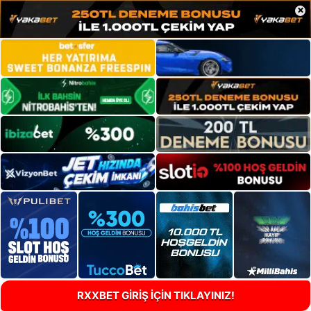
×
RXXBET GİRİŞ İÇİN TIKLAYINIZ!