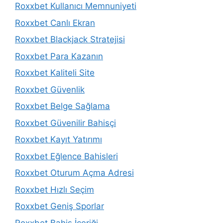
Roxxbet Kullanıcı Memnuniyeti
Roxxbet Canlı Ekran
Roxxbet Blackjack Stratejisi
Roxxbet Para Kazanın
Roxxbet Kaliteli Site
Roxxbet Güvenlik
Roxxbet Belge Sağlama
Roxxbet Güvenilir Bahisçi
Roxxbet Kayıt Yatırımı
Roxxbet Eğlence Bahisleri
Roxxbet Oturum Açma Adresi
Roxxbet Hızlı Seçim
Roxxbet Geniş Sporlar
Roxxbet Bahis İçeriği