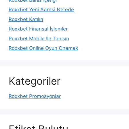
Roxxbet Yeni Adresi Nerede
Roxxbet Katılın
Roxxbet Finansal İşlemler
Roxxbet Mobile İle Tanışın
Roxxbet Online Oyun Onamak
Kategoriler
Roxxbet Promosyonlar