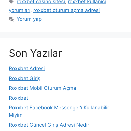
Etiketler
roxxbet casino sitesi
,
roxxbet kullanıcı
yorumları
,
roxxbet oturum açma adresi
Yorum yap
Son Yazılar
Roxxbet Adresi
Roxxbet Giriş
Roxxbet Mobil Oturum Açma
Roxxbet
Roxxbet Facebook Messenger’ı Kullanabilir
Miyim
Roxxbet Güncel Giriş Adresi Nedir