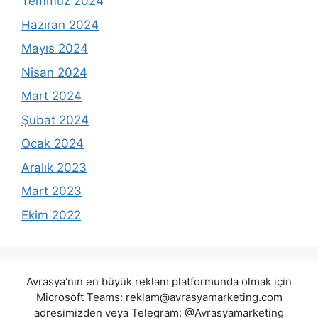
Temmuz 2024
Haziran 2024
Mayıs 2024
Nisan 2024
Mart 2024
Şubat 2024
Ocak 2024
Aralık 2023
Mart 2023
Ekim 2022
Avrasya'nın en büyük reklam platformunda olmak için
Microsoft Teams:
reklam@avrasyamarketing.com
adresimizden veya Telegram: @Avrasyamarketing