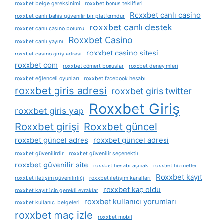
roxxbet belge gereksinimi
roxxbet bonus teklifleri
Roxxbet canlı casino
roxxbet canlı bahis güvenilir bir platformdur
roxxbet canlı destek
roxxbet canlı casino bölümü
Roxxbet Casino
roxxbet canlı yayını
roxxbet casino sitesi
roxxbet casino giriş adresi
roxxbet com
roxxbet cömert bonuslar
roxxbet deneyimleri
roxxbet eğlenceli oyunları
roxxbet facebook hesabı
roxxbet giris adresi
roxxbet giris twitter
Roxxbet Giriş
roxxbet giris yap
Roxxbet girişi
Roxxbet güncel
roxxbet güncel adres
roxxbet güncel adresi
roxxbet güvenilirdir
roxxbet güvenilir seçenektir
roxxbet güvenilir site
roxxbet hesabı açmak
roxxbet hizmetler
Roxxbet kayıt
roxxbet i̇letişim güvenilirliği
roxxbet i̇letişim kanalları
roxxbet kaç oldu
roxxbet kayıt i̇çin gerekli evraklar
roxxbet kullanıcı yorumları
roxxbet kullanıcı belgeleri
roxxbet maç izle
roxxbet mobil