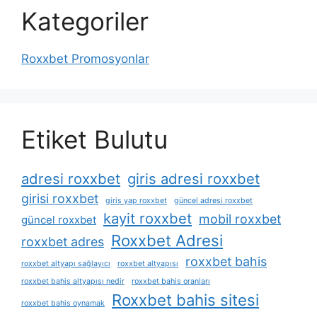
Kategoriler
Roxxbet Promosyonlar
Etiket Bulutu
adresi roxxbet
giris adresi roxxbet
girisi roxxbet
giris yap roxxbet
güncel adresi roxxbet
kayit roxxbet
mobil roxxbet
güncel roxxbet
Roxxbet Adresi
roxxbet adres
roxxbet bahis
roxxbet altyapı sağlayıcı
roxxbet altyapısı
roxxbet bahis altyapısı nedir
roxxbet bahis oranları
Roxxbet bahis sitesi
roxxbet bahis oynamak