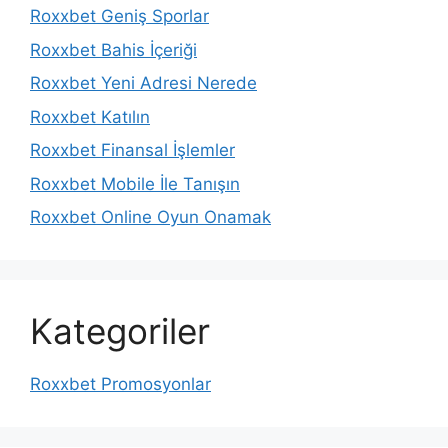
Roxxbet Geniş Sporlar
Roxxbet Bahis İçeriği
Roxxbet Yeni Adresi Nerede
Roxxbet Katılın
Roxxbet Finansal İşlemler
Roxxbet Mobile İle Tanışın
Roxxbet Online Oyun Onamak
Kategoriler
Roxxbet Promosyonlar