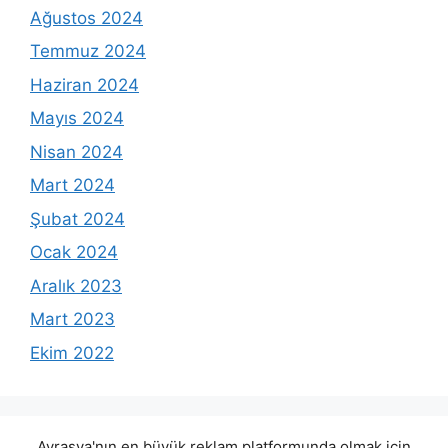
Ağustos 2024
Temmuz 2024
Haziran 2024
Mayıs 2024
Nisan 2024
Mart 2024
Şubat 2024
Ocak 2024
Aralık 2023
Mart 2023
Ekim 2022
Avrasya'nın en büyük reklam platformunda olmak için