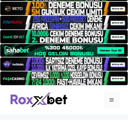
İçeriğe
atla
Menü