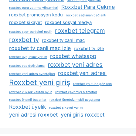
Roxxbet Para Çekme
roxxbet para yatırma yöntemleri
roxxbet promosyon kodu
roxxbet sağlanan bağlantı
roxxbet sikayet
roxxbet sosyal medya
roxxbet telegram
roxxbet spor bahisleri nedir
roxxbet tv
roxxbet tv canli maç
roxxbet tv canli maç izle
roxxbet tv izle
roxxbet whatsapp
roxxbet uygunsuz yorum
roxxbet yeni adres
roxxbet yaş doğrulama
roxxbet yeni adresi
roxxbet yeni adres avantajları
Roxxbet yeni giriş
roxxbet youtube göz atın
roxxbet yüksek kaliteli oyun
roxxbet çevrimiçi hizmetler
roxxbet önemli başarılar
roxxbet ücretsiz mobil uygulama
Roxxbet üyelik
roxxbet şikayet var mı
yeni adresi roxxbet
yeni giris roxxbet