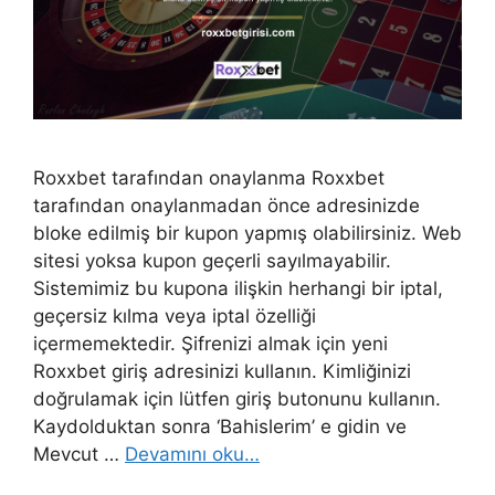
Roxxbet tarafından onaylanma Roxxbet
tarafından onaylanmadan önce adresinizde
bloke edilmiş bir kupon yapmış olabilirsiniz. Web
sitesi yoksa kupon geçerli sayılmayabilir.
Sistemimiz bu kupona ilişkin herhangi bir iptal,
geçersiz kılma veya iptal özelliği
içermemektedir. Şifrenizi almak için yeni
Roxxbet giriş adresinizi kullanın. Kimliğinizi
doğrulamak için lütfen giriş butonunu kullanın.
Kaydolduktan sonra ‘Bahislerim’ e gidin ve
Mevcut …
Devamını oku…