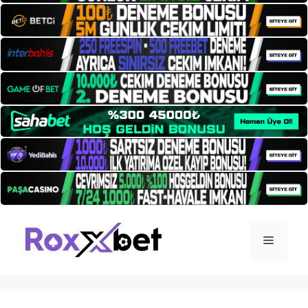
İçeriğe
atla
Menü