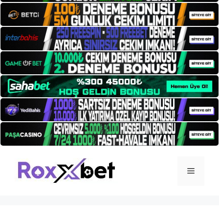
İçeriğe
atla
Menü