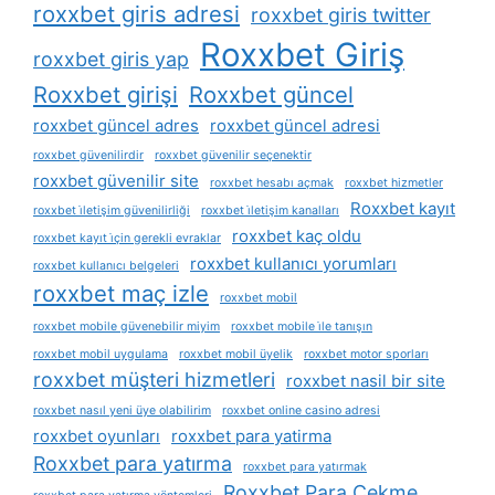
roxxbet giris adresi
roxxbet giris twitter
Roxxbet Giriş
roxxbet giris yap
Roxxbet girişi
Roxxbet güncel
roxxbet güncel adres
roxxbet güncel adresi
roxxbet güvenilirdir
roxxbet güvenilir seçenektir
roxxbet güvenilir site
roxxbet hesabı açmak
roxxbet hizmetler
Roxxbet kayıt
roxxbet i̇letişim güvenilirliği
roxxbet i̇letişim kanalları
roxxbet kaç oldu
roxxbet kayıt i̇çin gerekli evraklar
roxxbet kullanıcı yorumları
roxxbet kullanıcı belgeleri
roxxbet maç izle
roxxbet mobil
roxxbet mobile güvenebilir miyim
roxxbet mobile i̇le tanışın
roxxbet mobil uygulama
roxxbet mobil üyelik
roxxbet motor sporları
roxxbet müşteri hizmetleri
roxxbet nasil bir site
roxxbet nasıl yeni üye olabilirim
roxxbet online casino adresi
roxxbet oyunları
roxxbet para yatirma
Roxxbet para yatırma
roxxbet para yatırmak
Roxxbet Para Çekme