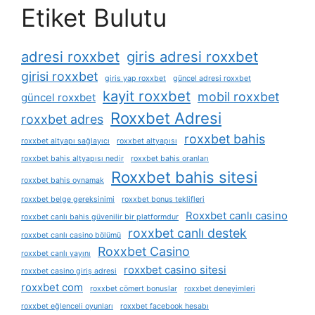
Etiket Bulutu
adresi roxxbet
giris adresi roxxbet
girisi roxxbet
giris yap roxxbet
güncel adresi roxxbet
kayit roxxbet
mobil roxxbet
güncel roxxbet
Roxxbet Adresi
roxxbet adres
roxxbet bahis
roxxbet altyapı sağlayıcı
roxxbet altyapısı
roxxbet bahis altyapısı nedir
roxxbet bahis oranları
Roxxbet bahis sitesi
roxxbet bahis oynamak
roxxbet belge gereksinimi
roxxbet bonus teklifleri
Roxxbet canlı casino
roxxbet canlı bahis güvenilir bir platformdur
roxxbet canlı destek
roxxbet canlı casino bölümü
Roxxbet Casino
roxxbet canlı yayını
roxxbet casino sitesi
roxxbet casino giriş adresi
roxxbet com
roxxbet cömert bonuslar
roxxbet deneyimleri
roxxbet eğlenceli oyunları
roxxbet facebook hesabı