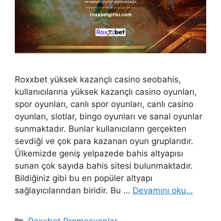
Roxxbet yüksek kazançlı casino seobahis,
kullanıcılarına yüksek kazançlı casino oyunları,
spor oyunları, canlı spor oyunları, canlı casino
oyunları, slotlar, bingo oyunları ve sanal oyunlar
sunmaktadır. Bunlar kullanıcıların gerçekten
sevdiği ve çok para kazanan oyun gruplarıdır.
Ülkemizde geniş yelpazede bahis altyapısı
sunan çok sayıda bahis sitesi bulunmaktadır.
Bildiğiniz gibi bu en popüler altyapı
sağlayıcılarından biridir. Bu …
Devamını oku…
Kategoriler